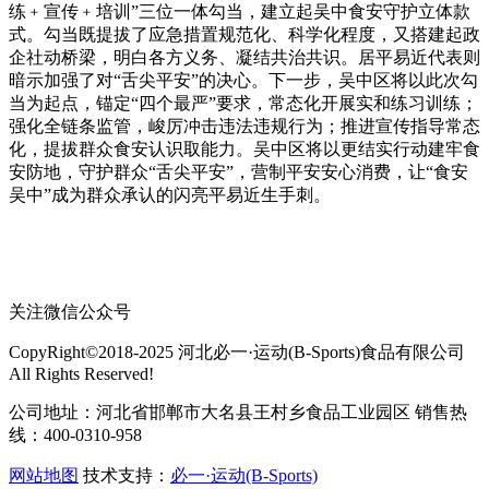
练﹢宣传﹢培训”三位一体勾当，建立起吴中食安守护立体款
式。勾当既提拔了应急措置规范化、科学化程度，又搭建起政
企社动桥梁，明白各方义务、凝结共治共识。居平易近代表则
暗示加强了对“舌尖平安”的决心。下一步，吴中区将以此次勾
当为起点，锚定“四个最严”要求，常态化开展实和练习训练；
强化全链条监管，峻厉冲击违法违规行为；推进宣传指导常态
化，提拔群众食安认识取能力。吴中区将以更结实行动建牢食
安防地，守护群众“舌尖平安”，营制平安安心消费，让“食安
吴中”成为群众承认的闪亮平易近生手刺。
关注微信公众号
CopyRight©2018-2025 河北必一·运动(B-Sports)食品有限公司
All Rights Reserved!
公司地址：河北省邯郸市大名县王村乡食品工业园区 销售热
线：400-0310-958
网站地图
技术支持：
必一·运动(B-Sports)