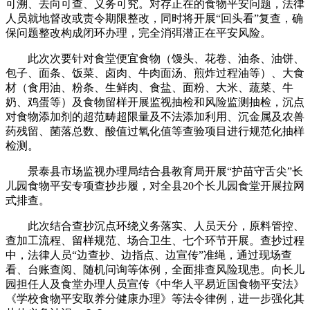
可溯、去向可查、义务可究。对存正在的食物平安问题，法律
人员就地督改或责令期限整改，同时将开展“回头看”复查，确
保问题整改构成闭环办理，完全消弭潜正在平安风险。
此次次要针对食堂便宜食物（馒头、花卷、油条、油饼、
包子、面条、饭菜、卤肉、牛肉面汤、煎炸过程油等）、大食
材（食用油、粉条、生鲜肉、食盐、面粉、大米、蔬菜、牛
奶、鸡蛋等）及食物留样开展监视抽检和风险监测抽检，沉点
对食物添加剂的超范畴超限量及不法添加利用、沉金属及农兽
药残留、菌落总数、酸值过氧化值等查验项目进行规范化抽样
检测。
景泰县市场监视办理局结合县教育局开展“护苗守舌尖”长
儿园食物平安专项查抄步履，对全县20个长儿园食堂开展拉网
式排查。
此次结合查抄沉点环绕义务落实、人员天分，原料管控、
查加工流程、留样规范、场合卫生、七个环节开展。查抄过程
中，法律人员“边查抄、边指点、边宣传”准绳，通过现场查
看、台账查阅、随机问询等体例，全面排查风险现患。向长儿
园担任人及食堂办理人员宣传《中华人平易近国食物平安法》
《学校食物平安取养分健康办理》等法令律例，进一步强化其