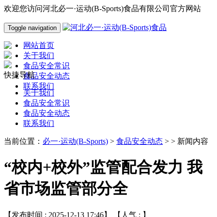
欢迎您访问河北必一·运动(B-Sports)食品有限公司官方网站
Toggle navigation
网站首页
关于我们
食品安全常识
快捷导航
食品安全动态
联系我们
关于我们
食品安全常识
食品安全动态
联系我们
当前位置：
必一·运动(B-Sports)
>
食品安全动态
> > 新闻内容
“校内+校外”监管配合发力 我
省市场监管部分全
【发布时间 : 2025-12-13 17:46】 【人气 :
】