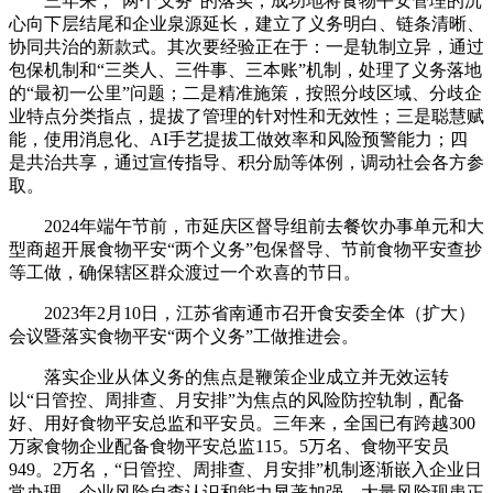
三年来，“两个义务”的落实，成功地将食物平安管理的沉
心向下层结尾和企业泉源延长，建立了义务明白、链条清晰、
协同共治的新款式。其次要经验正在于：一是轨制立异，通过
包保机制和“三类人、三件事、三本账”机制，处理了义务落地
的“最初一公里”问题；二是精准施策，按照分歧区域、分歧企
业特点分类指点，提拔了管理的针对性和无效性；三是聪慧赋
能，使用消息化、AI手艺提拔工做效率和风险预警能力；四
是共治共享，通过宣传指导、积分励等体例，调动社会各方参
取。
2024年端午节前，市延庆区督导组前去餐饮办事单元和大
型商超开展食物平安“两个义务”包保督导、节前食物平安查抄
等工做，确保辖区群众渡过一个欢喜的节日。
2023年2月10日，江苏省南通市召开食安委全体（扩大）
会议暨落实食物平安“两个义务”工做推进会。
落实企业从体义务的焦点是鞭策企业成立并无效运转
以“日管控、周排查、月安排”为焦点的风险防控轨制，配备
好、用好食物平安总监和平安员。三年来，全国已有跨越300
万家食物企业配备食物平安总监115。5万名、食物平安员
949。2万名，“日管控、周排查、月安排”机制逐渐嵌入企业日
常办理。企业风险自查认识和能力显著加强，大量风险现患正