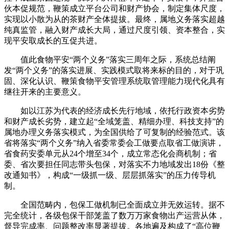
伙本促规范，鞭策成立平台公司和财产协会，制定集体尺度，
实现以小散为从的茶财产全体提拔。最终，属地义务落实超越
纯真监管，融入财产成长大局，通过尺度引领、资本整合，实
现平安取成长的互促共进。
值此食物平安“两个义务”落实三周年之际，系统总结阐
发“两个义务”的落实进展、实践模式取将来标的目的，对于巩
固、深化认识、鞭策食物平安管理系统取管理能力现代化具有
继往开来的主要意义。
如以江苏为代表的经济成长先行地域，依托行政资本劣势
和财产成长劣势，建立起“全域笼盖、精细办理、科技支持”的
属地办理义务落实模式，为全国供给了可复制的经验范式。该
省将落实“两个义务”纳入省委常委会工做要点取省工做演讲，
省食药安委单元从24个增至34个，成立常态化会商机制；省
委、省次要担任同志带头包保，对落实不力地域发出18份《整
改通知书》，构成“一级抓一级、层层抓落实”的压力传导机
制。
全国范畴内，包保工做机制已全面成立并无效运转。据不
完全统计，各级包保干部笼盖了数万万家食物出产运营从体，
督导完成率、问题整改率显著提拔。各地遍及构成了“高位鞭