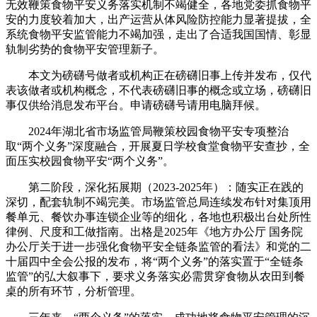
无效鞭策食物平安义务落实机制不竭健全，各地党委抓食物平
安的力度较着加大，出产运营从体风险防控能力显著提拔，全
系统食物平安监管能力不竭加强，走出了合适我国国情、彰显
轨制劣势的食物平安管理新子。
本文为磅礴号做者或机构正在磅礴旧事上传并发布，仅代
表该做者或机构概念，不代表磅礴旧事的概念或立场，磅礴旧
事仅供给消息发布平台。申请磅礴号请用电脑拜候。
2024年湖北省市场监管局鞭策校园食物平安专项整治
取“两个义务”深度融合，开展夏日学校食堂食物平安查抄，全
面压实校园食物平安“两个义务”。
第二阶段，深化拓展期（2023-2025年）：随实正在践的
深切，配套轨制不竭完美。市场监管总局连续发布针对集顶用
餐单元、餐饮办事连锁企业等的细化，各地也积极出台处所性
律例、尺度和工做指南。出格是2025年《地方办公厅 国务院
办公厅关于进一步强化食物平安全链条监管的看法》和党的二
十届四中全会公报的发布，将“两个义务”的落实置于“全链条
监管”的弘大叙事下，要求义务落实必需贯穿食物从农田到餐
桌的所有环节，分析管理。