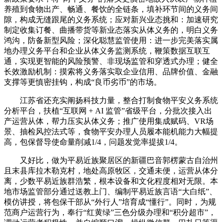
养殖到食物出产、畅通、餐饮的全链条，填补环节间的义务间
隙，构成无缝跟尾的义务系统；应对新兴业态挑和：加速研究
制定收集订餐、曲播带货等新业态落实从体义务的，明白义务
鸿沟，防备新型风险；深化聪慧监管使用：进一步完美落实属
地办理义务平台和企业从体义务监测系统，鞭策数据互联互
通，实现更智能的风险预警、非现场监管和穿透式办理；健全
长效激励机制：摸索将义务落实取企业信用、品牌价值、金融
支撑等更慎密挂钩，构成“良币劣币”的市场。
江苏省还充实阐扬科技力量，整合打制食物平安义务系统
分析平台，扶植“互联网 + AI 监管”省级平台，分批次接入出
产运营从体，帮力压实从体义务；推广使用集成赋码、VR场
景、抽检风控法式等，食物平安办理人员履本能机能力大幅提
高，包保督导使命量削减1/4，问题发觉率提拔1/4。
又好比，做为平易近族聚居区的新疆巴音郭楞蒙古自治州
且末县库拉木勒克村，地处高原牧区，交通未便，运营从体分
离，少数平易近族群浩繁，根本设备和文化程度相对无限。本
地市场监管部分通过送教上门、编制平易近族言语“大白纸”、
模仿讲授，将包保干部从“外行人”培育成“懂行”。同时，为规
范商户运营行为，奉行“红黄绿”三色分级办理和“积分超市”，