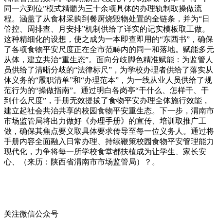
同一六到位”模式精髓为三十余项具体的办理轨制取操做流
程。涵盖了从食材采购到餐厨烧毁物处置的全链条，并为“日
管控、周排查、月安排”机制供给了详实的记实模板取工做。
这种精细化的设想，使之成为一本即查即用的“东西书”，确保
了各项食物平安尺度正在全市范畴内的同一和落地。赋能多元
从体，建立共治“重生态”。面向分歧脚色精准赋能：为监管人
员供给了清晰分歧的“法律标尺”，为学校办理者供给了落实从
体义务的“履职清单”和“办理范本”，为一线从业人员供给了规
范行为的“操做指南”。通过明白各岗亭“干什么、怎样干、干
到什么尺度”，手册无效提拔了食物平安办理全体施行效能，
建立起社会共治共享的校园食物平安重生态。下一步，渭南市
市场监管局将出力做好《办理手册》的宣传、培训取推广工
做，确保其焦点要义取具体要求传导至每一位义务人。通过将
手册内容全面融入日常办理、持续鞭策校园食物平安管理能力
现代化，力争将每一所学校食堂都扶植成为让学生、家长安
心、（来历：陕西省渭南市市场监管局）？。
关注微信公众号