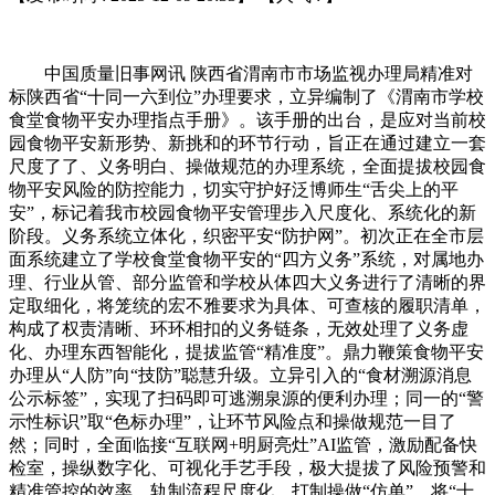
中国质量旧事网讯 陕西省渭南市市场监视办理局精准对
标陕西省“十同一六到位”办理要求，立异编制了《渭南市学校
食堂食物平安办理指点手册》。该手册的出台，是应对当前校
园食物平安新形势、新挑和的环节行动，旨正在通过建立一套
尺度了了、义务明白、操做规范的办理系统，全面提拔校园食
物平安风险的防控能力，切实守护好泛博师生“舌尖上的平
安”，标记着我市校园食物平安管理步入尺度化、系统化的新
阶段。义务系统立体化，织密平安“防护网”。初次正在全市层
面系统建立了学校食堂食物平安的“四方义务”系统，对属地办
理、行业从管、部分监管和学校从体四大义务进行了清晰的界
定取细化，将笼统的宏不雅要求为具体、可查核的履职清单，
构成了权责清晰、环环相扣的义务链条，无效处理了义务虚
化、办理东西智能化，提拔监管“精准度”。鼎力鞭策食物平安
办理从“人防”向“技防”聪慧升级。立异引入的“食材溯源消息
公示标签”，实现了扫码即可逃溯泉源的便利办理；同一的“警
示性标识”取“色标办理”，让环节风险点和操做规范一目了
然；同时，全面临接“互联网+明厨亮灶”AI监管，激励配备快
检室，操纵数字化、可视化手艺手段，极大提拔了风险预警和
精准管控的效率。轨制流程尺度化，打制操做“仿单”。将“十