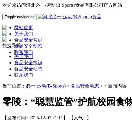
欢迎您访问河北必一·运动(B-Sports)食品有限公司官方网站
Toggle navigation
网站首页
关于我们
食品安全常识
快捷导航
食品安全动态
联系我们
关于我们
食品安全常识
食品安全动态
联系我们
当前位置：
必一·运动(B-Sports)
>
食品安全动态
> > 新闻内容
零陵：“聪慧监管”护航校园食
【发布时间 : 2025-12-07 21:11】 【人气 :
】