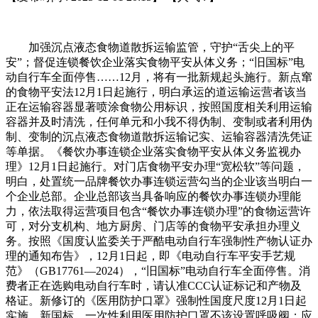
加强沉点液态食物道散拆运输监管，守护“舌尖上的平
安”；督促连锁餐饮企业落实食物平安从体义务；“旧国标”电
动自行车全面停售……12月，将有一批新规起头施行。新点窜
的食物平安法12月1日起施行，明白承运的道运输运营者该当
正在运输容器显著喷涂食物公用标识，按照国度相关利用运输
容器并及时清洗，任何单元和小我不得伪制、变制或者利用伪
制、变制的沉点液态食物道散拆运输记实、运输容器清洗凭证
等单据。《餐饮办事连锁企业落实食物平安从体义务监视办
理》12月1日起施行。对门店食物平安办理“宽松软”等问题，
明白，处置统一品牌餐饮办事连锁运营勾当的企业该当明白一
个企业总部。企业总部该当具备响应的餐饮办事连锁办理能
力，依法取得运营项目包含“餐饮办事连锁办理”的食物运营许
可，对分支机构、地方厨房、门店等的食物平安承担办理义
务。按照《国度认监委关于严酷电动自行车强制性产物认证办
理的通知布告》，12月1日起，即《电动自行车平安手艺规
范》（GB17761—2024），“旧国标”电动自行车全面停售。消
费者正在选购电动自行车时，请认准CCC认证标记和产物及
格证。新修订的《医用防护口罩》强制性国度尺度12月1日起
实施。新国标，一次性利用医用防护口罩不该设置呼吸阀；应