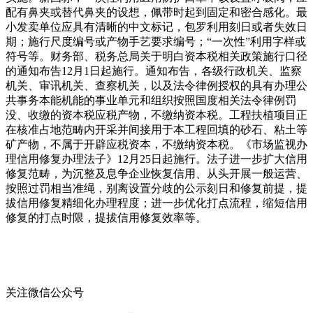
配有鼻夹或替代鼻夹的设想，佩带时起到固定和密合感化。最
小发卖单位应具有清晰的中文标记，包罗利用刻日或者失效日
期；施行尺度编号或产物手艺要求编号；“一次性”利用字样或
符号等。财务部、税务总局关于明白资本税相关政策施行口径
的通知布告12月1日起施行。通知布告，各级行政机关、监察
机关、审讯机关、查察机关，以及法令律例授权的具有办理公
共事务本能机能的事业单元和组织按照国度相关法令律例罚
没、收缴的资本税应税产物，不缴纳资本税。工程扶植项目正
在核准占地范畴内开采并间接用于本工程回填的砂石、粘土等
矿产物，不属于开辟应税资本，不缴纳资本税。《市场监视办
理信用修复办理法子》12月25日起施行。法子进一步扩大信用
修复范畴，为沉整及息争企业恢复信用、从头开展一般运营、
按照过罚相当准绳，别离设置分歧的公示刻日和修复前提，提
拔信用修复精细化办理程度；进一步优化打点流程，缩短信用
修复的打点时限，提拔信用修复效率等。
关注微信公众号