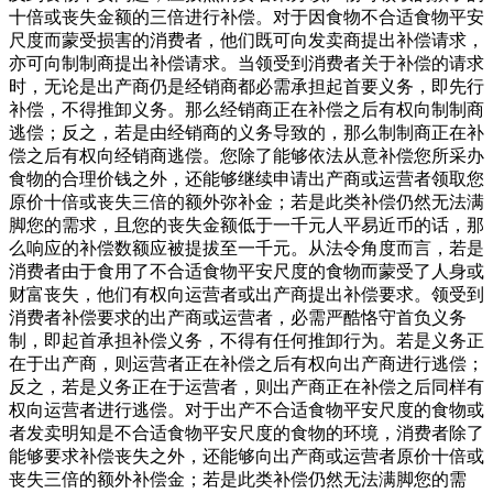
十倍或丧失金额的三倍进行补偿。对于因食物不合适食物平安
尺度而蒙受损害的消费者，他们既可向发卖商提出补偿请求，
亦可向制制商提出补偿请求。当领受到消费者关于补偿的请求
时，无论是出产商仍是经销商都必需承担起首要义务，即先行
补偿，不得推卸义务。那么经销商正在补偿之后有权向制制商
逃偿；反之，若是由经销商的义务导致的，那么制制商正在补
偿之后有权向经销商逃偿。您除了能够依法从意补偿您所采办
食物的合理价钱之外，还能够继续申请出产商或运营者领取您
原价十倍或丧失三倍的额外弥补金；若是此类补偿仍然无法满
脚您的需求，且您的丧失金额低于一千元人平易近币的话，那
么响应的补偿数额应被提拔至一千元。从法令角度而言，若是
消费者由于食用了不合适食物平安尺度的食物而蒙受了人身或
财富丧失，他们有权向运营者或出产商提出补偿要求。领受到
消费者补偿要求的出产商或运营者，必需严酷恪守首负义务
制，即起首承担补偿义务，不得有任何推卸行为。若是义务正
在于出产商，则运营者正在补偿之后有权向出产商进行逃偿；
反之，若是义务正在于运营者，则出产商正在补偿之后同样有
权向运营者进行逃偿。对于出产不合适食物平安尺度的食物或
者发卖明知是不合适食物平安尺度的食物的环境，消费者除了
能够要求补偿丧失之外，还能够向出产商或运营者原价十倍或
丧失三倍的额外补偿金；若是此类补偿仍然无法满脚您的需