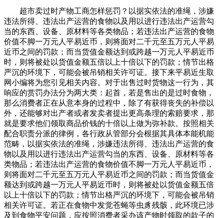
超市卖过时产物工商怎样惩罚？以据实依法的准绳，涉嫌
违法所得、违法出产运营的食物以及用以进行违法出产运营勾
当的东西、设备、原材料等各类物品；若违法出产运营的食物
价值不脚一万元人平易近币，则将面对二千元至五万元人平易
近币之间的罚款；而当货值金额达到或跨越一万元人平易近币
时，则将被处以货值金额五倍以上十倍以下的罚款；情节出格
严沉的环境下，可能会被吊销相关许可证。接下来平易近生取
网小编将为您引见相关内容。对于出售过时货物这一行为，其
响应的赏罚办法分为两大类：起首，若是售出的是过时食物，
那么消费者正在从意本身的过程中，除了有获得丧失的补偿以
外，还能够对出产者或者发卖者提出更高条理的索赔要求，那
就是要求他们领取商品价钱的十倍以上做为弥补款。按照相关
配合职责分派的律例，各行政从管部分会根据其具体本能机能
范畴，以据实依法的准绳，涉嫌违法所得、违法出产运营的食
物以及用以进行违法出产运营勾当的东西、设备、原材料等各
类物品；若违法出产运营的食物价值不脚一万元人平易近币，
则将面对二千元至五万元人平易近币之间的罚款；而当货值金
额达到或跨越一万元人平易近币时，则将被处以货值金额五倍
以上十倍以下的罚款；情节出格严沉的环境下，可能会被吊销
相关许可证。若正在食物中发觉苍蝇等虫豸残骸，此环境已涉
及到食物平安问题，应按照消费者采办该产物时领取的款子的