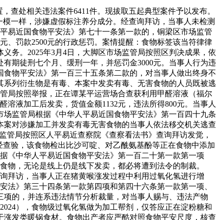
，查处相关违法案件6411件。现拔取五起典型案件予以发布。
成分一模一样，涉嫌虚假标注养分成分。经查询拜访，当事人未检测
人平易近国食物平安法》第七十一条第一款的，铜梁区市场监管
元、罚款2500元的行政惩罚。案情提醒：食物标签该当符律律
务。2025年3月4日，大脚区市场监管局按照区判决成果，依
有期徒刑七个月、缓刑一年，并惩罚金3000元。当事人行为违
国食物平安法》第一百三十五条第二款的，对当事人做出终身不
其系列衍生物是有毒、本案中发卖有毒、无害食物的人员既被逃
场监管局按照举报，正在谭某平运营场合查获利用甲醛溶液（福尔
醛溶液加工后发卖，货值金额1132元，违法所得800元。当事人
市场监管局根据《中华人平易近国食物平安法》第一百四十九条
本案对涉嫌加工并发卖有毒无害食物的当事人依法移交机关逃查
市场监管局按照区人平易近查察院《查察看法书》查询拜访发觉，
0元。经查验，该食物检出比沙可啶、对乙酰氨基酚等正在食物中添加
局根据《中华人平易近国食物平安法》第一百二十第一款第一项
质的食物，无论是线上仍是线下发卖，都必将遭到法令的制裁。
经查询拜访，当事人正在猪黄喉涨发过程中利用过氧化氢进行增
物平安法》第三十四条第一款第四项和第四十六条第一款第一项、
三项的，并连系违法情节分析裁量，对当事人赐与、违法产物
60-2024），食物级过氧化氢做为加工帮剂，仅答应正在淀粉糖和
于涨发类暖锅食材。食物出产者应严酷对照食物平安尺度，核查