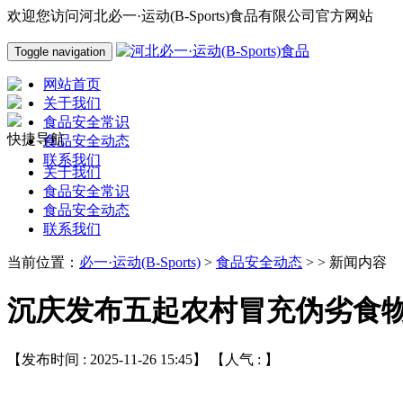
欢迎您访问河北必一·运动(B-Sports)食品有限公司官方网站
Toggle navigation
网站首页
关于我们
食品安全常识
快捷导航
食品安全动态
联系我们
关于我们
食品安全常识
食品安全动态
联系我们
当前位置：
必一·运动(B-Sports)
>
食品安全动态
> > 新闻内容
沉庆发布五起农村冒充伪劣食
【发布时间 : 2025-11-26 15:45】 【人气 :
】