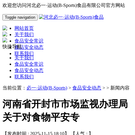
欢迎您访问河北必一·运动(B-Sports)食品有限公司官方网站
Toggle navigation
网站首页
关于我们
食品安全常识
快捷导航
食品安全动态
联系我们
关于我们
食品安全常识
食品安全动态
联系我们
当前位置：
必一·运动(B-Sports)
>
食品安全动态
> > 新闻内容
河南省开封市市场监视办理局
关于对食物平安专
【发布时间 : 2025-11-15 18:10】 【人气 :
】