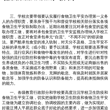
三、学校次要带领要认实履行食物卫生平安办理第一义务
人的办理职责，要亲身干预干与和督促学校相关部分落实各项
食物卫生平安轨制取办法，近期出格要注沉对承包食堂的监视
取办理工做，要将对承包食堂的卫生平安监视办理纳入学校工
做职责，改正对食堂承包单元“自流”、“不闻不问”的错误做
法。要严酷承包食堂的准入轨制，对天分不及格、卫生平安不
达标的承包单元（或小我）要予以清退。学校近期要连系季候
特点、流行症风行和食物中毒发生的特点，对学生进行针对性
较强的流行症防控和食物中毒的专项宣布道育。要沉点教育学
生养成优良的小我卫生习惯，不买陌头无照或无证商贩出售的
各类食物、不采摘或不食用野果（菜）和来历不明的可疑食
物，加强体育熬炼和养分、充脚的歇息、有病及时就医并居家
歇息等，加强学生的防备认识和防备能力，提高机体抵御疾病
的能力。
一、各级教育行政部分和学校要高度注沉学校卫生防疫和
食物卫生平安工做，切实把做勤学校卫生防疫和食物卫生平安
工做做为建立协调社会、协调校园的主要内容，做为实现好、
好最泛博人平易近群众底子好处的必然要求，进一步加强紧迫