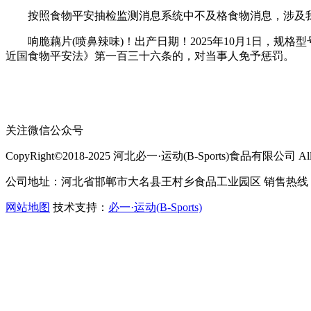
按照食物平安抽检监测消息系统中不及格食物消息，涉及我
响脆藕片(喷鼻辣味)！出产日期！2025年10月1日，规格
近国食物平安法》第一百三十六条的，对当事人免予惩罚。
关注微信公众号
CopyRight©2018-2025 河北必一·运动(B-Sports)食品有限公司 All Ri
公司地址：河北省邯郸市大名县王村乡食品工业园区 销售热线：400-
网站地图
技术支持：
必一·运动(B-Sports)