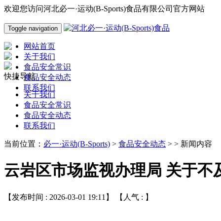
欢迎您访问河北必一·运动(B-Sports)食品有限公司官方网站
Toggle navigation
网站首页
关于我们
食品安全常识
快捷导航
食品安全动态
联系我们
关于我们
食品安全常识
食品安全动态
联系我们
当前位置：
必一·运动(B-Sports)
>
食品安全动态
> > 新闻内容
云岩区市场监视办理局 关于不
【发布时间 : 2026-03-01 19:11】 【人气 :
】