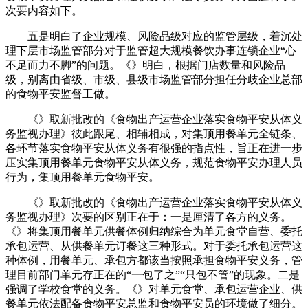
次要内容如下。
五是明白了企业规模、风险品级对应的监管层级，着沉处
理下层市场监管部分对于监管超大规模餐饮办事连锁企业“心
不足而力不脚”的问题。《》明白，根据门店数量和风险品
级，别离由省级、市级、县级市场监管部分担任分歧企业总部
的食物平安监督工做。
《》取新批改的《食物出产运营企业落实食物平安从体义
务监视办理》彼此跟尾、相辅相成，对集顶用餐单元全链条、
各环节落实食物平安从体义务有很强的指点性，旨正在进一步
压实集顶用餐单元食物平安从体义务，规范食物平安办理人员
行为，集顶用餐单元食物平安。
《》取新批改的《食物出产运营企业落实食物平安从体义
务监视办理》次要的区别正在于：一是厘清了各方的义务。
《》将集顶用餐单元供餐体例归纳综合为单元食堂自营、委托
承包运营、从供餐单元订餐这三种形式。对于委托承包运营这
种体例，用餐单元、承包方都该当按照承担食物平安义务，管
理目前部门单元存正在的“一包了之”“只包不管”的现象。二是
强调了学校食堂的义务。《》对单元食堂、承包运营企业、供
餐单元依法配备食物平安总监和食物平安员的环境做了细分。