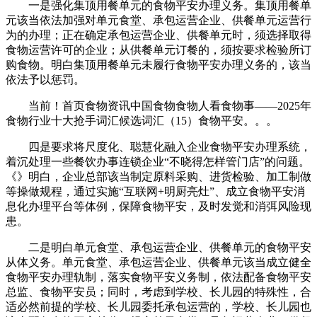
一是强化集顶用餐单元的食物平安办理义务。集顶用餐单
元该当依法加强对单元食堂、承包运营企业、供餐单元运营行
为的办理；正在确定承包运营企业、供餐单元时，须选择取得
食物运营许可的企业；从供餐单元订餐的，须按要求检验所订
购食物。明白集顶用餐单元未履行食物平安办理义务的，该当
依法予以惩罚。
当前！首页食物资讯中国食物食物人看食物事——2025年
食物行业十大抢手词汇候选词汇（15）食物平安。。。
四是要求将尺度化、聪慧化融入企业食物平安办理系统，
着沉处理一些餐饮办事连锁企业“不晓得怎样管门店”的问题。
《》明白，企业总部该当制定原料采购、进货检验、加工制做
等操做规程，通过实施“互联网+明厨亮灶”、成立食物平安消
息化办理平台等体例，保障食物平安，及时发觉和消弭风险现
患。
二是明白单元食堂、承包运营企业、供餐单元的食物平安
从体义务。单元食堂、承包运营企业、供餐单元该当成立健全
食物平安办理轨制，落实食物平安义务制，依法配备食物平安
总监、食物平安员；同时，考虑到学校、长儿园的特殊性，合
适必然前提的学校、长儿园委托承包运营的，学校、长儿园也