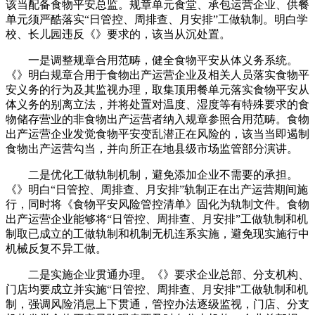
该当配备食物平安总监。规章单元食堂、承包运营企业、供餐
单元须严酷落实“日管控、周排查、月安排”工做轨制。明白学
校、长儿园违反《》要求的，该当从沉处置。
一是调整规章合用范畴，健全食物平安从体义务系统。
《》明白规章合用于食物出产运营企业及相关人员落实食物平
安义务的行为及其监视办理，取集顶用餐单元落实食物平安从
体义务的别离立法，并将处置对温度、湿度等有特殊要求的食
物储存营业的非食物出产运营者纳入规章参照合用范畴。食物
出产运营企业发觉食物平安变乱潜正在风险的，该当当即遏制
食物出产运营勾当，并向所正在地县级市场监管部分演讲。
二是优化工做轨制机制，避免添加企业不需要的承担。
《》明白“日管控、周排查、月安排”轨制正在出产运营期间施
行，同时将《食物平安风险管控清单》固化为轨制文件。食物
出产运营企业能够将“日管控、周排查、月安排”工做轨制和机
制取已成立的工做轨制和机制无机连系实施，避免现实施行中
机械反复不异工做。
二是实施企业贯通办理。《》要求企业总部、分支机构、
门店均要成立并实施“日管控、周排查、月安排”工做轨制和机
制，强调风险消息上下贯通，管控办法逐级监视，门店、分支