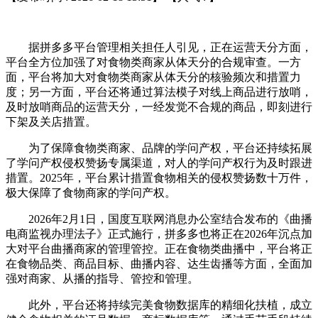
据拼多多平台管理相关担任人引见，正在运营天分方面，
平台全方位加强了对食物类商家从体天分的合规审查。一方
面，平台将加大对食物类商家从体天分的核验频次和措置力
度；另一方面，平台还将通过算法模子对线上商品进行放哨，
及时放哨商品的运营天分，一经发觉不合规的商品，即刻进行
下架及关店措置。
为了保障食物类商家、品牌的学问产权，平台还持续拓展
了学问产权侵权赞扬专属渠道，对人的学问产权行为及时跟进
措置。2025年，平台累计措置食物相关的侵权赞扬数十万件，
极大保障了食物商家的学问产权。
2026年2月1日，国度互联网消息办公室结合发布的《曲播
电商监视办理法子》正式施行，拼多多也将正在2026年沉点加
大对平台曲播商家的管理管控。正在食物类曲播中，平台将正
在食物品类、商品目标、曲播内容、达生齿播等方面，全面加
强对商家、从播的指导、管控和管理。
此外，平台还将持续完美食物数据库的精细化扶植，成立