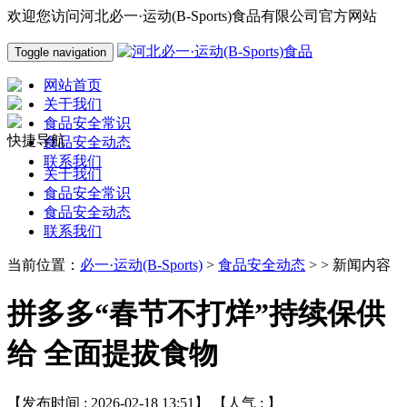
欢迎您访问河北必一·运动(B-Sports)食品有限公司官方网站
Toggle navigation
网站首页
关于我们
食品安全常识
快捷导航
食品安全动态
联系我们
关于我们
食品安全常识
食品安全动态
联系我们
当前位置：
必一·运动(B-Sports)
>
食品安全动态
> > 新闻内容
拼多多“春节不打烊”持续保供
给 全面提拔食物
【发布时间 : 2026-02-18 13:51】 【人气 :
】