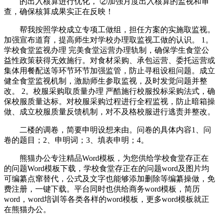
的出入核算进行优化， ②加强月度出入核算的监视和审
查，确保核算成果实正在反映！
帮我按照学校成立专项工做组，担任方案的实施取监视。
加强宣布道育，提高师生对学校办理取监视工做的认识。 1。
学校食堂监视办理 完美食堂运营办理轨制，确保学生食堂公
益性政策获得无效施行。对食材采购、承包运营、委托运营或
集体用餐配送等环节环节加强监管，防止寻租设租问题。成立
健全食堂监视机制，激励师生参取监视，及时发觉问题并整
改。 2。校服采购取质量办理 严酷施行校服投标采购法式，确
保校服质量达标。对校服采购过程进行全程监视，防止暗箱操
做、成立校服质量反馈机制，对不及格校服进行逃责并整改。
二楼的调卷，简要申明设想来由。问卷的具体内容1、问
卷的题目；2、申明词；3、填表申明；4。
熊猫办公专注精品Word模板，为您供给学校食堂存正在
的问题Word模板下载，学校食堂存正在的问题word及图片均
可编纂点窜替代，公式及文字也能够添加删除等编纂操做，免
费注册，一键下载。平台同时也供给商务word模板，简历
word，word培训等各类各样的word模板，更多word模板就正
在熊猫办公。