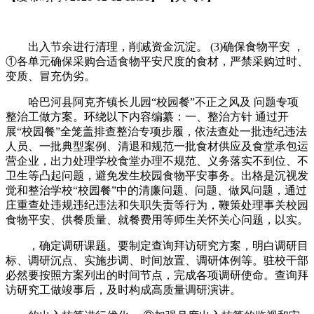
出入节余进行清理，削减资金沉淀。 (3)确保食物平安 ，
①各单元确保采购合适食物平安尺度的食材，严禁采购过时、
变质、冒充伪劣。
哈巴河县阿克齐镇长儿园“校园餐”不正之风及 问题专项
整治工做方案。环绕以下内容编纂：一、整治方针 通过开
展“校园餐”全笼盖排查整治专项步履，依法查处一批违纪违法
人员、一批典型案例、清退和规范一批食材供应及食堂承包运
营企业，出力处理学校食堂办理不规范、义务落实不到位、不
卫生等凸起问题，避免发生校园食物平安事务。出格是沉视发
觉和整治学校“校园餐”中的清廉问题、问题、做风问题，通过
庄重查处违规违纪违法和失职失责等行为，鞭策处理事关校园
食物平安、供餐质量、就餐费用等师生关怀关心问题，以实。
，确定调研课题。要制定查询拜访研究方案，明白调研目
标、调研沉点、实施步调、时间放置、调研体例等。驻校干部
必然要按照方案列出的时间节点，完成各项调研使命。查询拜
访研究工做竣事后，及时构成高质量调研演讲。