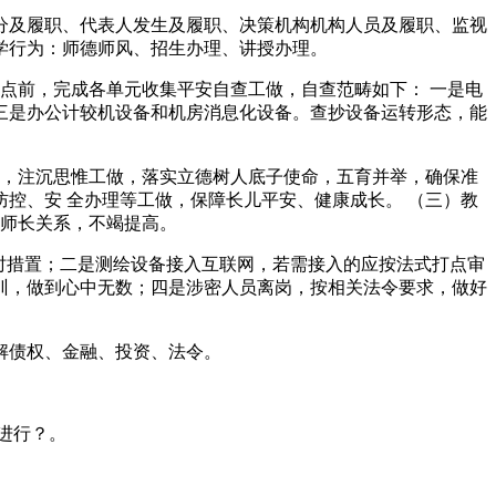
及履职、代表人发生及履职、决策机构机构人员及履职、监视
学行为：师德师风、招生办理、讲授办理。
点前，完成各单元收集平安自查工做，自查范畴如下： 一是电
三是办公计较机设备和机房消息化设备。查抄设备运转形态，能
，注沉思惟工做，落实立德树人底子使命，五育并举，确保准
防控、安 全办理等工做，保障长儿平安、健康成长。 （三）教
的师长关系，不竭提高。
时措置；二是测绘设备接入互联网，若需接入的应按法式打点审
训，做到心中无数；四是涉密人员离岗，按相关法令要求，做好
解债权、金融、投资、法令。
进行？。