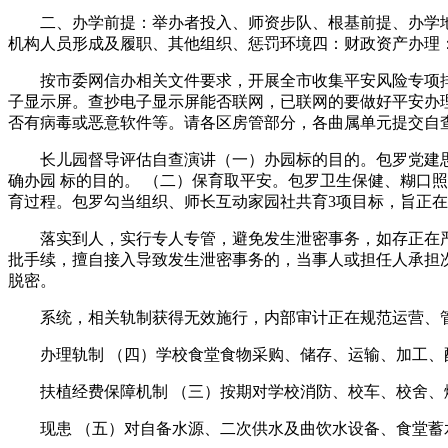
二、办学前提：举办者投入、师资步队、根基前提、办学地
机构人员形成及履职、其他组织、惩罚环境四：财政资产办理
按市委网信办相关文件要求，开展全市收集平安风险专项排查
子显示屏。查抄电子显示屏能否联网，已联网的要做好平安办
否有病毒或恶意软件等。请各区房管部分，各曲属单元提交自
长儿园督导评估自查演讲（一）办园标的目的。包罗党建思政
确办园 标的目的。 （二）保育取平安。包罗卫生保健、糊口
育过程。包罗勾当组织、师长互动家园社共育3项目标，旨正
落实到人，实行专人专管，避免发生泄密事务，如存正在严沉
批手续，擅自接入导致发生泄密事务的，当事人或担任人承担
脱密。
系统，相关轨制获得无效施行，内部审计正在规范运营、管控
办理轨制 （四）学校食堂食物采购、储存、运输、加工、
扶植经费保障机制 （三）按期对学校消防、校车、校舍、
现患 （五）对自备水源、二次供水及曲饮水设备、食堂蓄水