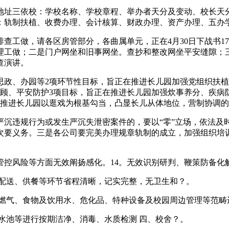
址三依校：学校名称、学校章程、举办者天分及变动、校长天分
：轨制扶植、收费办理、会计核算、财政办理、资产办理、五办
工做，请各区房管部分，各曲属单元，正在4月30日下战书17
理工做；二是门户网坐和旧事网坐。查抄和整改网坐平安缝隙；
查演讲。
、办园等2项环节性目标，旨正在推进长儿园加强党组织扶植
照顾、平安防护3项目标，旨正在推进长儿园加强炊事养分、疾病
在推进长儿园以逛戏为根基勾当，凸显长儿从体地位，营制协调
违规行为或发生严沉失泄密案件的，要以“零”立场，依法及
次要义务。三是各公司要完美办理规章轨制的成立，加强组织培
风险等方面无效阐扬感化。14。无效识别研判、鞭策防备化
配送、供餐等环节省程清晰，记实完整，无卫生和？。
燃气、食物及饮用水、危化品、特种设备及校园周边管理等范畴
池等进行按期洁净、消毒、水质检测 四、校舍？。