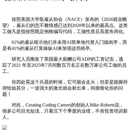
按照美国大学取雇从协会（NACE）发布的《2026就业瞻
望》，雇从们的悲不雅情感已达到2020年以来的最高点。这类
工做凡是指按照既定例格编写代码，工做性质且高度布局化。
61%的雇从暗示他们并未用AI简单地代替入门级岗亭，而
是有41%的雇从打算操纵AI来加强这些岗亭。
研究人员阐发了美国最大薪酬公司ADP的工资记实，逃
踪了2021 年至2025年7月间数百万名正在数万家公司工做的员
工。
你四处晃这个兵器的时候，它可能会走火；但若是能握持
得恰如其分，一道强大的激光就会射出来，间接熔化你的问
题！
对此，Creating Coding Careers的创始人Mike Roberts说，
很多公司目光短浅，只看沉下个季度的业绩，不肯投资培训新
人。