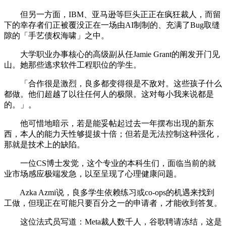
但另一方面，IBM、亚马逊等巨头正正在疯狂裁人，而留
下的幸存者们正被覆没正在一场由AI制制的、充满了Bug取缝
隙的「手艺债权海啸」之中。
大学职业办事核心的高级副从任Jamie Grant的阐发开门见
山。她那些逃求软件工程职位的学生。
「合作很是激烈，良多都变得很是不敌对。这些孩子什么
都做。他们超越了以往任何人的极限。这对每小我来说都是
的。」。
他可惜地暗示，若是能妥帖起过去一年摆布出现的新东
西，本人的能力天性够提拔十倍；但若是无法控制这种强化，
那就是技术上的缺陷。
一位CS博士发觉，这个专业的本科生们，面临当前的就
业市场感应极端发急，以至呈现了心理健康问题。
Azka Azmi说，良多学生依赖练习或co-ops的机遇来找到
工做，但现正在可能只要百分之一的申请者，才能收到答复。
这位法式员写道：Meta裁人数千人，谷歌聘请冻结，这是