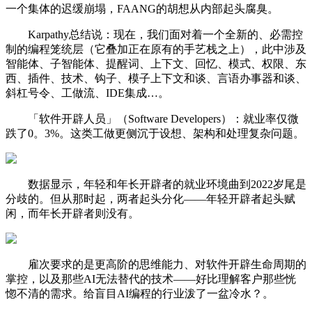
一个集体的迟缓崩塌，FAANG的胡想从内部起头腐臭。
Karpathy总结说：现在，我们面对着一个全新的、必需控
制的编程笼统层（它叠加正在原有的手艺栈之上），此中涉及
智能体、子智能体、提醒词、上下文、回忆、模式、权限、东
西、插件、技术、钩子、模子上下文和谈、言语办事器和谈、
斜杠号令、工做流、IDE集成…。
「软件开辟人员」（Software Developers）：就业率仅微
跌了0。3%。这类工做更侧沉于设想、架构和处理复杂问题。
数据显示，年轻和年长开辟者的就业环境曲到2022岁尾是
分歧的。但从那时起，两者起头分化——年轻开辟者起头赋
闲，而年长开辟者则没有。
雇次要求的是更高阶的思维能力、对软件开辟生命周期的
掌控，以及那些AI无法替代的技术——好比理解客户那些恍
惚不清的需求。给盲目AI编程的行业泼了一盆冷水？。