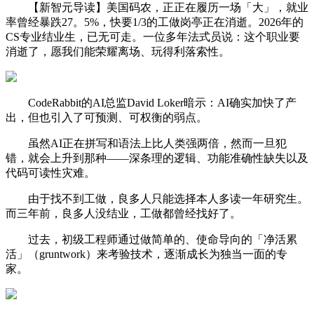
【新智元导读】美国码农，正正在履历一场「大」，就业
率曾经暴跌27。5%，快要1/3的工做岗亭正在消逝。2026年的
CS专业结业生，已无可走。一位多年法式员说：这个职业要
消逝了，愿我们能荣耀离场、玩得利落索性。
CodeRabbit的AI总监David Loker暗示：AI确实加快了产
出，但也引入了可预测、可权衡的弱点。
虽然AI正在拼写和语法上比人类强两倍，然而一旦犯
错，就会上升到那种——深条理的逻辑、功能准确性缺失以及
代码可读性灾难。
由于找不到工做，良多人只能选择本人多读一年研究生。
而三年前，良多人没结业，工做都曾经找好了。
过去，初级工程师通过做简单的、使命导向的「净活累
活」（gruntwork）来考验技术，逐渐成长为独当一面的专
家。