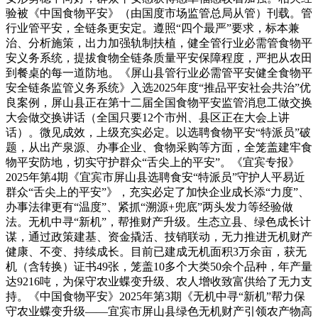
验被《中国食物平安》（由国度市场监管总局从管）刊载。管
行业管平安，全链条更安定。遵照“四个最严”要求，标本兼
治、分析施策，出力加强轨制扶植，健全管行业必需管食物平
安义务系统，提拔食物全链条质量平安保障程度，严把从农田
到餐桌的每一道防地。《屏山县管行业必需管平安健全食物平
安全链条监管义务系统》入选2025年度“推品平安社会共治”优
良案例，屏山县正在第十二届全国食物平安监管消息工做交换
大会做交换讲话（全国只要12个市州、县区正在大会上讲
话）。微见成效，上级充实必定。以选聘食物平安“特派员”破
题，从出产泉源、办事企业、食物采购等方面，全笼盖建牢食
物平安防地，切实守护群众“舌尖上的平安”。《宜宾专报》
2025年第4期《宜宾市屏山县选聘食安“特派员”守护人平易近
群众“舌尖上的平安”》，充实必定了加快企业成长添“力度”、
办事法律更有“温度”、紧抓“溯源+兜底”两头发力等经验做
法。无机中寻“新机”，帮推财产升级。生态立县、绿色成长计
谋，通过政策建基、资金撬活、技销联动，无力推进无机财产
健康、不变、持续成长。目前已建成无机面积3万余亩，获无
机（含转换）证书49张，笼盖10多个大类50余个品种，年产量
达9216吨，为保守农业蝶变升级、农人增收致富供给了无力支
持。《中国食物平安》2025年第3期《无机中寻“新机”帮力保
守农业蝶变升级——宜宾市屏山县绿色无机财产引领农产物高