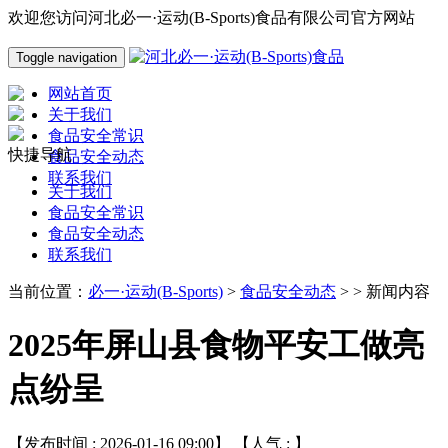
欢迎您访问河北必一·运动(B-Sports)食品有限公司官方网站
Toggle navigation
网站首页
关于我们
食品安全常识
快捷导航
食品安全动态
联系我们
关于我们
食品安全常识
食品安全动态
联系我们
当前位置：
必一·运动(B-Sports)
>
食品安全动态
> > 新闻内容
2025年屏山县食物平安工做亮
点纷呈
【发布时间 : 2026-01-16 09:00】 【人气 :
】