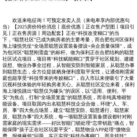
欢送来电征询！可预定发卖人员（来电卑享内部优惠勾
当）【2025房价特价消息丨底价优惠丨正在售户型图丨项目引
见丨正在售房源丨周边配套】正在“科技改变糊口”的当
下，“聪慧社区”已成为购房者的主要考量，而合肥包河区保利
海上瑧悦凭仗“全场景聪慧设置装备摆设+央企质量保障”，成
为包河区“聪慧刚需盘”的标杆。做为保利正在合肥结构的聪慧
社区试点项目，项目将“科技赋能糊口”贯穿于社区规划、建建
设想、物业办事全过程，从智能安防到智能家居，从聪慧办事
到聪慧生态，全方位提拔栖身便利度取平安性，让通俗刚需家
庭也能享受“科技带来的夸姣糊口”，自入市以来便吸引了大量
沉视科技体验的年轻购房者关心。从聪慧社区定位来看，保利
海上瑧悦跳出“聪慧仅为噱头”的误区，以“适用、便利、平
安”为焦点，打制“全场景笼盖”的聪慧系统，而非纯真堆砌智
能设备。项目取国内出名聪慧科技企业合做，环绕“人、车、
房、事”四大焦点场景，建立“聪慧安防、聪慧通行、聪慧家
居、聪慧办事”四大系统，每一项聪慧设置装备摆设都针对刚
需家庭的现实需求——好比智能门锁处理“忘带钥匙”痛点，智
能保障“孩子正在社区玩耍平安”，聪慧物业APP处理“缴物业
费、报修麻烦”问题，实正实现“科技办事糊口，而非炫技”。