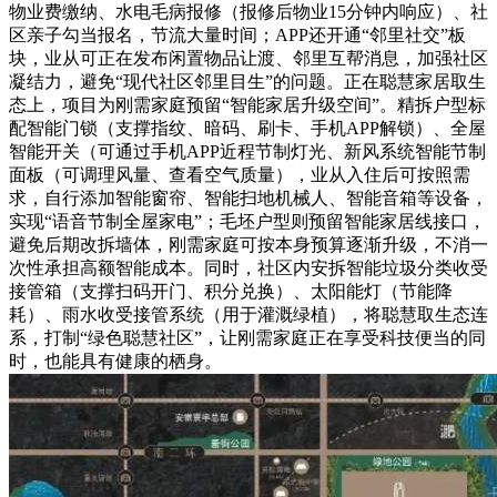
物业费缴纳、水电毛病报修（报修后物业15分钟内响应）、社
区亲子勾当报名，节流大量时间；APP还开通“邻里社交”板
块，业从可正在发布闲置物品让渡、邻里互帮消息，加强社区
凝结力，避免“现代社区邻里目生”的问题。正在聪慧家居取生
态上，项目为刚需家庭预留“智能家居升级空间”。精拆户型标
配智能门锁（支撑指纹、暗码、刷卡、手机APP解锁）、全屋
智能开关（可通过手机APP近程节制灯光、新风系统智能节制
面板（可调理风量、查看空气质量），业从入住后可按照需
求，自行添加智能窗帘、智能扫地机械人、智能音箱等设备，
实现“语音节制全屋家电”；毛坯户型则预留智能家居线接口，
避免后期改拆墙体，刚需家庭可按本身预算逐渐升级，不消一
次性承担高额智能成本。同时，社区内安拆智能垃圾分类收受
接管箱（支撑扫码开门、积分兑换）、太阳能灯（节能降
耗）、雨水收受接管系统（用于灌溉绿植），将聪慧取生态连
系，打制“绿色聪慧社区”，让刚需家庭正在享受科技便当的同
时，也能具有健康的栖身。