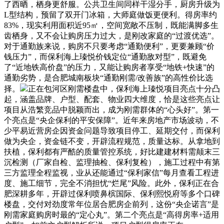
了西晒，栖身更舒服。公共卫生间同样干湿分手，厨房升级为
L型结构，预留了双开门冰箱，大师庭做饭更便利。得房率约
83%，现实利用面积近95㎡，空间宽敞不压制，既能满脚多生
齿栖身，又不会让购房压力过大，是刚改家庭的“过渡优选”。
对于通勤族来说，购房不只要考虑“通勤便利”，更要兼顾“价
钱压力”，而保利海上瑧悦价钱定位“通勤敌对型”，既避免
了“近地铁高价盘”的压力，又能让购房者享受“地铁+快速”的
通勤劣势，是合肥城南板块“通勤刚需/改善族”的高性价比选
择。
正在包河区刚需楼盘中，保利海上瑧悦项目亮点十分凸
起，涵盖品牌、户型、配套、物业四大维度，恰是这些亮点让
项目从浩繁竞品中脱颖而出，成为刚需群体的“心头好”。第一
个亮点是“央企保利的平安保障”。近年来房地产市场波动，不
少平易近营房企因资金问题导致项目停工、延期交付，而保利
做为央企，资金链不变，开辟流程规范，质量达标。从拿地到
扶植，保利都有严酷的质量管控系统，好比建建材料需颠末三
沉检测（厂家自检、监理抽检、保利复检），施工过程中有第
三方监理全程监视，业从还能通过“保利家信”每月查看工程进
度、施工细节，完全不消担忧“烂尾”风险。此外，保利正在合
肥深耕多年，开辟过保利喷鼻槟国际、保利熙悦府等多个口碑
楼盘，交付对劲度常年位居合肥房企前列，这份“央企诺言”是
刚需家庭购房时最的“定心丸”。第二个亮点是“高得房率+适用