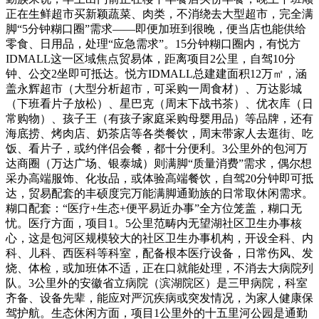
正在生鲜超市买新颖蔬菜、肉类，不消绕去大型超市，完全满
脚“5分钟糊口圈”需求——即便加班到很晚，便当店也能供给
零食、日用品，处理“应急需求”。15分钟糊口圈内，有悦方
IDMALL这一区域焦点贸易体，距离项目2公里，自驾10分
钟、公交2坐即可抵达。悦方IDMALL总建建面积12万㎡，涵
盖永辉超市（大型分析超市，可采购一周食材）、万达影城
（下班看片子放松）、星巴克（周末下战书茶）、优衣库（日
常购物）、孩子王（有孩子家庭采购母婴用品）等品牌，还有
海底捞、烤肉店、奶茶店等各类餐饮，周末带家人去逛街、吃
饭、看片子，或约伴侣会餐，都十分便利。3公里外的包河万
达商圈（万达广场、银泰城）则满脚“质量消费”需求，偶尔想
采办高端服饰、化妆品，或体验高端餐饮，自驾20分钟即可抵
达，贸易配套的丰硕度完万能满脚通勤族的日常取休闲需求。
糊口配套：“医疗+生态+便平易近办事”全方位笼盖，糊口无
忧。医疗方面，项目1。5公里范畴内无望湖社区卫生办事核
心，这是包河区规模较大的社区卫生办事机构，开设全科、内
科、儿科、西医科等科室，配备根本医疗设备，日常伤风、发
烧、体检，或加班体不适，正在口就能处理，不消去大病院列
队。3公里外的安徽省立病院（滨湖院区）是三甲病院，科室
齐备、设备先辈，能应对严沉疾病或突发情况，为家人健康保
驾护航。生态休闲方面，项目1公里外的十五里河公园是通勤