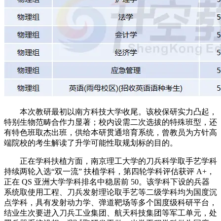
本次教研最初以南方科技大学收尾。该校保研实力凸起，
特别生物范畴合作力显著；校内设需二次选拔的特殊班型，还
有特色班取杰出班，供给本研贯通培育系统，曾教员为方针高
端院校的考生解读了升学可能性取规划标的目的。
正在学科扶植方面，南京理工大学的刀兵科学取手艺学科
持续两轮入选“双一流” 扶植学科，第四轮学科评估获评 A+，
正在 QS 亚洲大学学科排名中稳居前 50。该学科下设的兵器
系统取使用工程、刀兵发射理论取手艺等二级学科均为国度沉
点学科，具有发射动力学、弹道靶场等多个国度级科研平台，
结业生次要进入刀兵工业集团、航天科技集团等军工单元，处