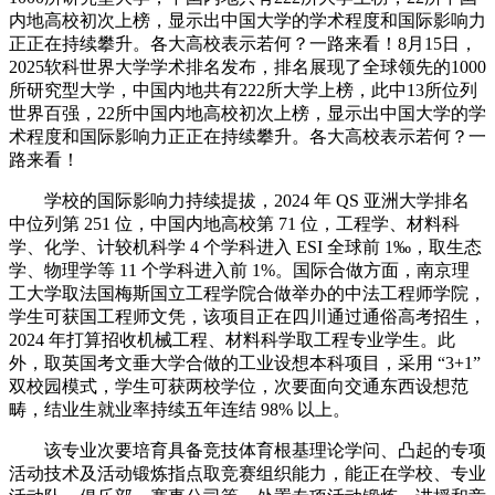
内地高校初次上榜，显示出中国大学的学术程度和国际影响力
正正在持续攀升。各大高校表示若何？一路来看！8月15日，
2025软科世界大学学术排名发布，排名展现了全球领先的1000
所研究型大学，中国内地共有222所大学上榜，此中13所位列
世界百强，22所中国内地高校初次上榜，显示出中国大学的学
术程度和国际影响力正正在持续攀升。各大高校表示若何？一
路来看！
学校的国际影响力持续提拔，2024 年 QS 亚洲大学排名
中位列第 251 位，中国内地高校第 71 位，工程学、材料科
学、化学、计较机科学 4 个学科进入 ESI 全球前 1‰，取生态
学、物理学等 11 个学科进入前 1%。国际合做方面，南京理
工大学取法国梅斯国立工程学院合做举办的中法工程师学院，
学生可获国工程师文凭，该项目正在四川通过通俗高考招生，
2024 年打算招收机械工程、材料科学取工程专业学生。此
外，取英国考文垂大学合做的工业设想本科项目，采用 “3+1”
双校园模式，学生可获两校学位，次要面向交通东西设想范
畴，结业生就业率持续五年连结 98% 以上。
该专业次要培育具备竞技体育根基理论学问、凸起的专项
活动技术及活动锻炼指点取竞赛组织能力，能正在学校、专业