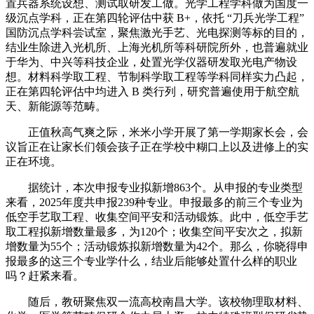
置兵器系统设想、测试取研发工做。光学工程学科做为国度一
级沉点学科，正在第四轮评估中获 B+，依托 “刀兵光学工程”
国防沉点学科尝试室，聚焦激光手艺、光电探测等标的目的，
结业生除进入光机所、上海光机所等科研院所外，也普遍就业
于华为、中兴等科技企业，处置光学仪器研发取光电产物设
想。材料科学取工程、节制科学取工程等学科同样实力凸起，
正在第四轮评估中均进入 B 类行列，研究普遍使用于航空航
天、新能源等范畴。
正值秋高气爽之际，米米小学开展了第一学期家长会，会
议旨正在让家长们领会孩子正在学校中糊口上以及进修上的实
正在环境。
据统计，本次申报专业拟新增863个。从申报的专业类型
来看，2025年度共申报239种专业。申报最多的前三个专业为
低空手艺取工程、收集空间平安和活动锻炼。此中，低空手艺
取工程拟新增数量最多，为120个；收集空间平安次之，拟新
增数量为55个；活动锻炼拟新增数量为42个。那么，你晓得申
报最多的这三个专业学什么，结业后能够处置什么样的职业
吗？赶紧来看。
随后，教研聚焦双一流高校南昌大学。该校物理取材料、