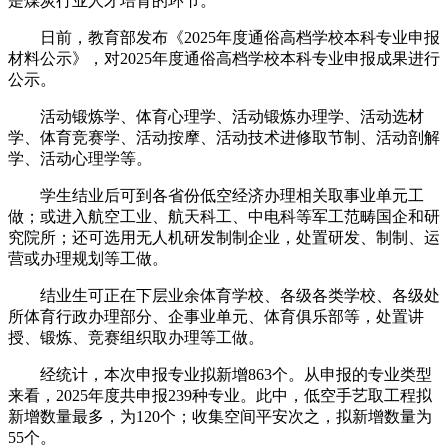
是煤炭行业人才培育的环节。
日前，教育部发布《2025年度通俗高档学校本科专业申报
材料公示》，对2025年度通俗高档学校本科专业申报成果进行
公示。
活动锻炼学、体育心理学、活动锻炼办理学、活动选材
学、体育竞赛学、活动按摩、活动技术进修取节制、活动剖解
学、活动心理学等。
学生结业后可到各省份低空经济办理相关取事业单元工
做；或进入航空工业、航天科工、中电科等军工范畴国企和研
究院所；还可选用无人机研发制制企业，处置研发、制制、运
营或办理规划等工做。
结业生可正在下层业余体育学校、各级各类学校、各级处
所体育行政办理部分、企事业单元、体育俱乐部等，处置讲
授、锻炼、竞赛组织取办理等工做。
经统计，本次申报专业拟新增863个。从申报的专业类型
来看，2025年度共申报239种专业。此中，低空手艺取工程拟
新增数量最多，为120个；收集空间平安次之，拟新增数量为
55个。