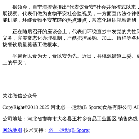
据领会，自宁海摸索推出“代表议食安”社会共治模式以来，
展视察。代表们做为食物平安社会监视员，一方面宣传法令律
能机能，环绕食物平安范畴的热点难点，常态化组织视察调研
正在随后召开的座谈会上，代表们环绕查抄中发觉的共性问
义务，完美常态化办理机制，严酷把控采购、加工、留样等各
拔餐饮质量奠基工做根本。
平易近以食为天，食以安为先。近日，县桃源街道工委、成长
上的平安”。
关注微信公众号
CopyRight©2018-2025 河北必一·运动(B-Sports)食品有限公司 All Ri
公司地址：河北省邯郸市大名县王村乡食品工业园区 销售热线：400-
网站地图
技术支持：
必一·运动(B-Sports)