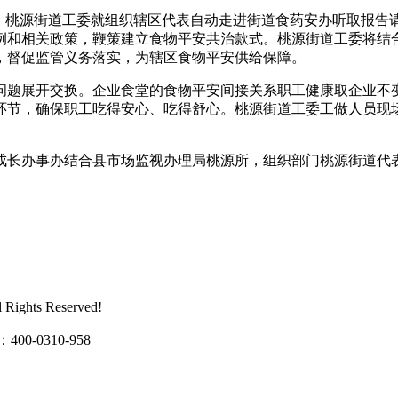
桃源街道工委就组织辖区代表自动走进街道食药安办听取报告
例和相关政策，鞭策建立食物平安共治款式。桃源街道工委将结
，督促监管义务落实，为辖区食物平安供给保障。
题展开交换。企业食堂的食物平安间接关系职工健康取企业不变
环节，确保职工吃得安心、吃得舒心。桃源街道工委工做人员现
办事办结合县市场监视办理局桃源所，组织部门桃源街道代表
ghts Reserved!
0310-958