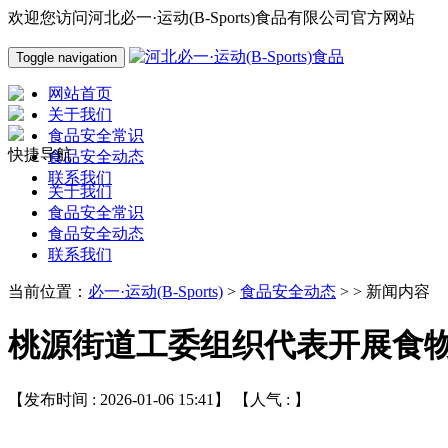
欢迎您访问河北必一·运动(B-Sports)食品有限公司官方网站
Toggle navigation
网站首页
关于我们
食品安全常识
快捷导航
食品安全动态
联系我们
关于我们
食品安全常识
食品安全动态
联系我们
当前位置：
必一·运动(B-Sports)
>
食品安全动态
> > 新闻内容
桃源街道工委组织代表开展食
【发布时间 : 2026-01-06 15:41】 【人气 :
】