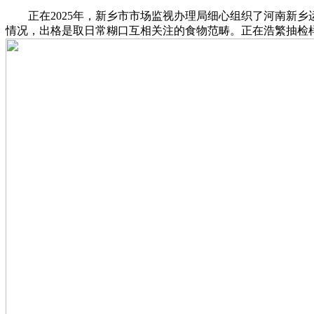
正在2025年，新乡市市场监视办理局细心组织了河南新乡运
情况，出格是取日常糊口互相关注的食物范畴。正在浩繁抽检