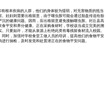
和有根本疾病的人群，他们的身体较为懦弱，对无害物质的抵当
害。妊妇则需要出格留意，由于噻虫胺可能会通过胎盘传送给胎
严沉的健康问题。因而，应出格留意避免接触噻虫胺。封丘县高
饮食平安和养分健康。正在采购食材时，学校该当成立完美的溯
实。只要如许，才能从泉源上杜绝此类有毒残留食材流入校园。
。同时，加强对学校食堂工做人员的培训，提高他们的食物平安
构进行抽检，及时发觉和处置潜正在的食物平安问题。