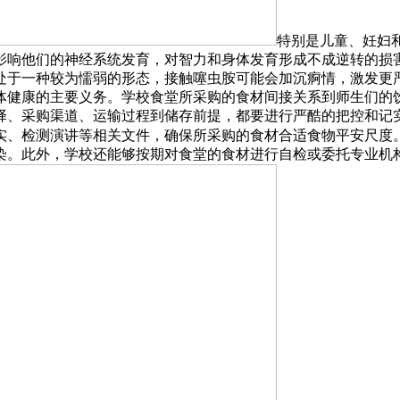
特别是儿童、妊妇
影响他们的神经系统发育，对智力和身体发育形成不成逆转的损
处于一种较为懦弱的形态，接触噻虫胺可能会加沉痾情，激发更
体健康的主要义务。学校食堂所采购的食材间接关系到师生们的
择、采购渠道、运输过程到储存前提，都要进行严酷的把控和记
实、检测演讲等相关文件，确保所采购的食材合适食物平安尺度
染。此外，学校还能够按期对食堂的食材进行自检或委托专业机