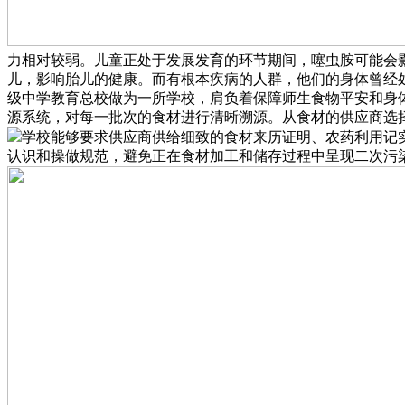
力相对较弱。儿童正处于发展发育的环节期间，噻虫胺可能会
儿，影响胎儿的健康。而有根本疾病的人群，他们的身体曾经
级中学教育总校做为一所学校，肩负着保障师生食物平安和身
源系统，对每一批次的食材进行清晰溯源。从食材的供应商选
学校能够要求供应商供给细致的食材来历证明、农药利用记
认识和操做规范，避免正在食材加工和储存过程中呈现二次污