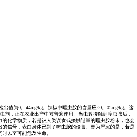
0。44mg/kg。辣椒中噻虫胺的含量应≤0。05mg/kg。这
杀虫剂，正在农业出产中被普遍使用。当虫豸接触到噻虫胺后，
力的化学物质，若是被人类误食或接触过量的噻虫胺粉末，也会
出的信号，表白身体已到了噻虫胺的侵害。更为严沉的是，若是
沉时以至可能危及生命。