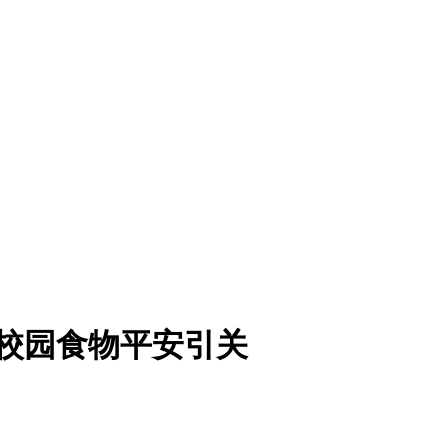
校园食物平安引关