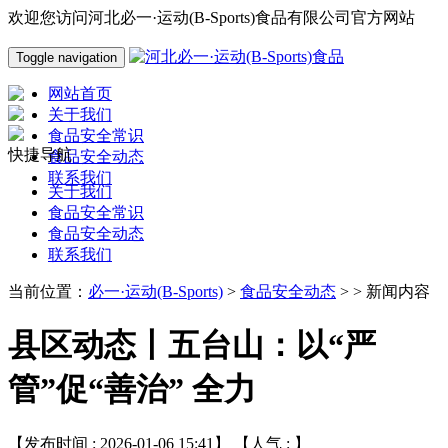
欢迎您访问河北必一·运动(B-Sports)食品有限公司官方网站
Toggle navigation
网站首页
关于我们
食品安全常识
快捷导航
食品安全动态
联系我们
关于我们
食品安全常识
食品安全动态
联系我们
当前位置：
必一·运动(B-Sports)
>
食品安全动态
> > 新闻内容
县区动态丨五台山：以“严
管”促“善治” 全力
【发布时间 : 2026-01-06 15:41】 【人气 :
】