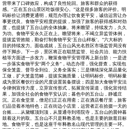
营带来了口碑效应，构成了良性轮回。旅客和群众的获得
感。“正在五台山景区吃饭很安心。”这是很多旅客的评价。明
码标价让消费更通明，规范办理让饮食更平安，诚信运营让办
事更优良。食物平安程度的提拔，加强了旅客的获得感和对劲
度，也提拔了五台山的全体抽象。将来瞻望，持续发力，久久
为功。食物平安永久正在上。瞻望将来，不竭立异监管体例，
提拔监管效能，勤奋打制食物平安‘五台山样板’。”六大标的
目的持续发力。面临成就，五台山风光名胜区市场监管局没有
停下脚步。下一步，景区将正在聪慧监管、社会共治、能力扶
植等方面进一步发力，鞭策食物平安管理再上新台阶：一是进
一步落实食物平安“两个义务”，动态办理，强化督查，实现包
保全笼盖、督导全到位、义务全落实；三是继续深化菜品量化
工做，扩大笼盖范畴，提拔实施质量，让明码标价、明码标量
成为景区餐饮行业的尺度设置装备摆设；四是加大食物平安法
令律例宣传力度，立异宣传形式，拓展宣传渠道，强化宣传结
果，加强全社会的食物平安认识；暮色中的五台山，静谧庄
沉。正在食堂里，僧尼们正正在用斋；正在酒店餐厅里，旅客
们品尝着本地特色；正在街边小店里，运营者正在拾掇一天的
台账……从黛螺顶到顶，从显通寺到塔院寺，五台山的晨钟暮
鼓着这片的取。五台山不只是释教圣地，也是主要的旅逛目标
地。食物平安，也是这座千年释教名山现代管理的主要一环。