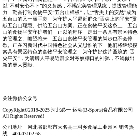
以“不时安心不下”的义务感，不竭完美管理系统，提拔管理能
力，勤奋打制食物平安“五台山样板”，让“舌尖上的安然”成为
五台山的又一丽手刺，为守护人平易近群众“舌尖上的平安”贡
献五台山聪慧、供给五台山方案。正在食物平安这条上，五台
山的食物平安守护者们，正以的程序，走出一条具有景区特色
的管理之。瞻望将来，五台山食物平安管理的脚步也不会停
歇。正在习新时代中国特色社会从义思惟的下，他们将继续摸
索具有景区特色的食物平安管理之，为守护好这片圣境的“舌
尖平安”，为满脚人平易近群众对夸姣糊口的神驰，不竭做出
新的更大贡献。
关注微信公众号
CopyRight©2018-2025 河北必一·运动(B-Sports)食品有限公司
All Rights Reserved!
公司地址：河北省邯郸市大名县王村乡食品工业园区 销售热
线：400-0310-958