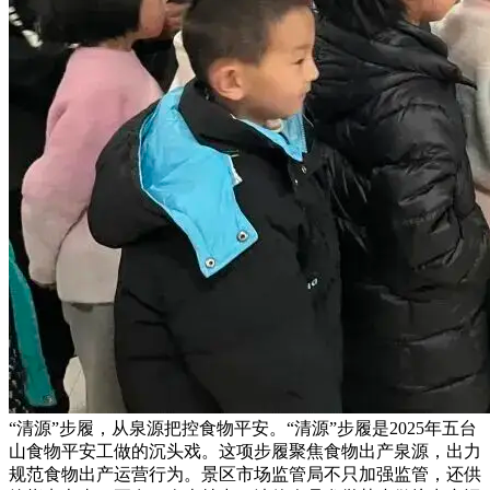
“清源”步履，从泉源把控食物平安。“清源”步履是2025年五台
山食物平安工做的沉头戏。这项步履聚焦食物出产泉源，出力
规范食物出产运营行为。景区市场监管局不只加强监管，还供