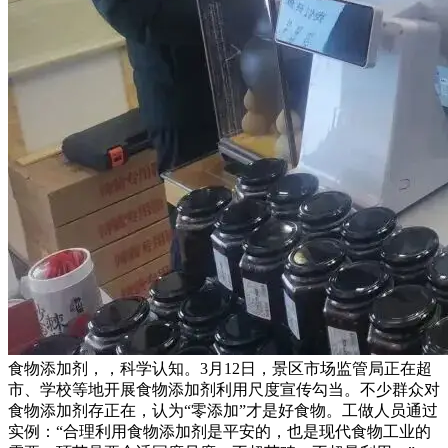
食物添加剂，，科学认知。3月12日，景区市场监管局正在超
市、学校等地开展食物添加剂利用尺度宣传勾当。不少群众对
食物添加剂存正在，认为“零添加”才是好食物。工做人员通过
实例：“合理利用食物添加剂是平安的，也是现代食物工业的