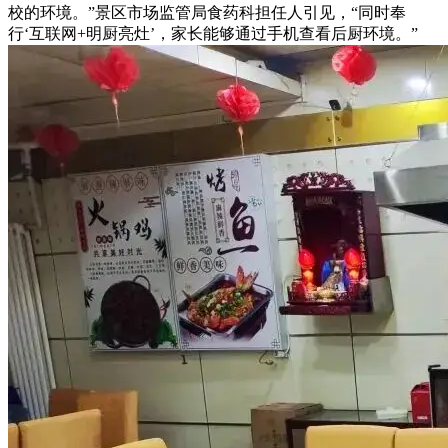
校的环境。”景区市场监管局食药科担任人引见，“同时奉
行‘互联网+明厨亮灶’，家长能够通过手机查看后厨环境。”