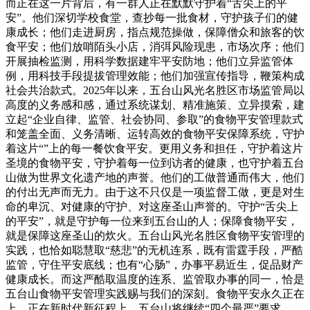
而正在这一片背后，有一群人正在默默守护着“舌尖上的平
安”。他们深切学校食堂，查抄每一批食材，守护孩子们的健
康成长；他们走进厨房，指点规范操做，保障僧众和旅客的饮
食平安；他们放哨陌头小店，消弭风险现患，市场次序；他们
开展抽检监测，用科学数据建牢平安防地；他们立异监管体
例，用科技手段提拔管理效能；他们加强宣传指导，鞭策构成
社会共治款式。2025年以来，五台山风光名胜区市场监管局以
高度的义务感和感，通过系统谋划、精准施策、立异摸索，建
立起“企业自律、监管、社会协同、参取”的食物平安管理款式
和笼盖全面、义务清晰、运转高效的食物平安保障系统，守护
着这片“”上的每一餐饮食平安。更用义务和担任，守护着这片
圣境的食物平安，守护着每一位到访者的健康，也守护着五台
山做为世界文化遗产地的声誉。他们的工做普通而伟大，他们
的付出无声而无力。由于这不只仅是一项监督工做，更是对生
命的卑沉、对健康的守护、对这座圣山声誉的。守护“舌尖上
的平安”，就是守护每一位来到五台山的人；保障食物平安，
就是保障这座圣山的炊火。五台山风光名胜区食物平安管理的
实践，也恰如聪慧取“慈悲”的无机连系，既有雷霆手段，严酷
监管，守住平安底线；也有“心肠”，办事平易近生，促品财产
健康成长。而这严酷取温度的连系、监管取办事的同一，恰是
五台山食物平安管理实践赐与我们的深刻。食物平安永久正在
上。正在新时代新征程上，五台山将继续“四个最严”要求，