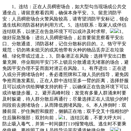
1。连结：正在人员稠密场合，如大型勾当现场或公共交
通坐点，请留意察看四周，确保本身平安。3。留意消防平
安：人员稠密场合火警风险较高，请寄望消防平安标记，领会
逃生线和消防器材的利用方式。5。连结联系：取家人或伴侣
连结联系，以便正在告急环境下可以或许及时求帮。
1。
做好应急预备：进出人员稠密场合，起首要留意察看平安出
口、分散通道、消防器材，记住分散标的目的。2。恪守平安
规范：切勿将未熄灭的或其他带有火种的物品丢弃正在垃圾
桶、绿化带或过道上，3。防备潜正在风险：选择平安出口数
量充脚、停业期间平安门不上锁且分散通道无堵塞的场合，避
免因平安办理不妥而面对潜正在风险。1。有序进出：正在进
入或分开拥堵场合时，务必遵照牌和工做人员的指导，避免因
争抢而激发紊乱，正在人群中连结至多一臂的距离，选择舒服
且可以或许供给脚够支持的鞋子，以确保正在告急环境下可以
或许敏捷步履。2。避开高峰时段：发觉有多量人群涌来时要
及时躲避，待人群分散后再通行；尽量选择正在人流较少的时
间段前去拥堵场合，从而降低拥堵风险。6。本人摔倒时：双
膝前屈，护住胸腔和腹腔，侧躺正在地；双手交叉十指相扣护
住后脑和颈部；双肘向前，
1。连结沉着，不要大呼大叫，
防止吸入毒气，并第一时间拨打119报警电线。逃生时不要乘
坐电梯，要按照工做人员指导沿平安通道敏捷分散。
1。