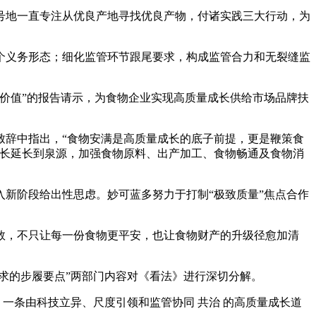
地一直专注从优良产地寻找优良产物，付诸实践三大行动，为
义务形态；细化监管环节跟尾要求，构成监管合力和无裂缝监
价值”的报告请示，为食物企业实现高质量成长供给市场品牌扶
辞中指出，“食物安满是高质量成长的底子前提，更是鞭策食
成长延长到泉源，加强食物原料、出产加工、食物畅通及食物消
新阶段给出性思虑。妙可蓝多努力于打制“极致质量”焦点合作
数，不只让每一份食物更平安，也让食物财产的升级径愈加清
求的步履要点”两部门内容对《看法》进行深切分解。
了 一条由科技立异、尺度引领和监管协同 共治 的高质量成长道