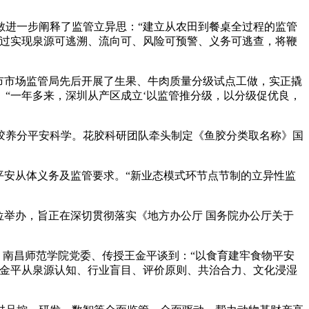
进一步阐释了监管立异思：“建立从农田到餐桌全过程的监管
通过实现泉源可逃溯、流向可、风险可预警、义务可逃查，将鞭
市市场监管局先后开展了生果、牛肉质量分级试点工做，实正撬
“一年多来，深圳从产区成立‘以监管推分级，以分级促优良，
养分平安科学。花胶科研团队牵头制定《鱼胶分类取名称》国
安从体义务及监管要求。“新业态模式环节点节制的立异性监
位举办，旨正在深切贯彻落实《地方办公厅 国务院办公厅关于
南昌师范学院党委、传授王金平谈到：“以食育建牢食物平安
王金平从泉源认知、行业盲目、评价原则、共治合力、文化浸湿