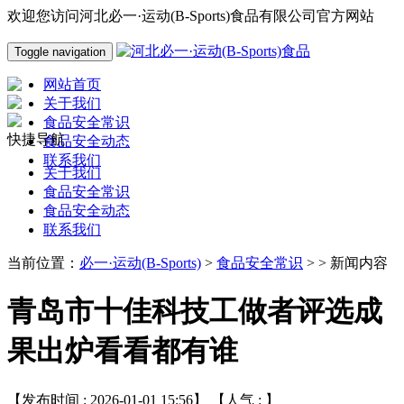
欢迎您访问河北必一·运动(B-Sports)食品有限公司官方网站
Toggle navigation
网站首页
关于我们
食品安全常识
快捷导航
食品安全动态
联系我们
关于我们
食品安全常识
食品安全动态
联系我们
当前位置：
必一·运动(B-Sports)
>
食品安全常识
> > 新闻内容
青岛市十佳科技工做者评选成
果出炉看看都有谁
【发布时间 : 2026-01-01 15:56】 【人气 :
】