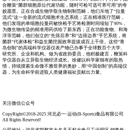
合鞭策“菌群细胞原位代谢功能，随时可检可选可养可用”的夸
姣愿景。正在合成生物学取生物制制范畴，他们斥地了“拉曼
流式”这一全新的流式细胞术生态系统；正在精准医疗范畴，
他们发现的单细胞拉曼药敏快检手艺将检测时间缩短了90%，
为微生物传染的精准用药供给了新东西；正在功能食物、和海
洋等范畴，他们创立的“先筛后养”和“边筛边养”手艺系统，将
菌群“代谢体检”和益生菌挖掘效率提拔成百上千倍。这些“青
岛创制”的高端科学仪器仪表产物已办事于全球数百个大学、
研究所、企业和机构。做为省政协委员，他积极建言，鞭策科
学仪器自从立异取生物经济成长。徐健以科学家独有的取热
情，持续摸索生命微不雅世界的奥妙，用“中国创制”的高端仪
器，为生命科学前进取人类健康福祉贡献出力量。
关注微信公众号
CopyRight©2018-2025 河北必一·运动(B-Sports)食品有限公司
All Rights Reserved!
公司地址：河北省邯郸市大名县王村乡食品工业园区 销售热