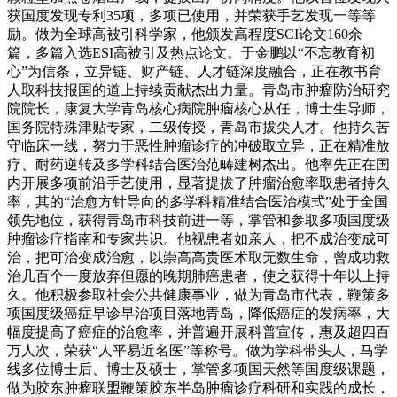
获国度发现专利35项，多项已使用，并荣获手艺发现一等等
励。做为全球高被引科学家，他颁发高程度SCI论文160余
篇，多篇入选ESI高被引及热点论文。于金鹏以“不忘教育初
心”为信条，立异链、财产链、人才链深度融合，正在教书育
人取科技报国的道上持续贡献杰出力量。青岛市肿瘤防治研究
院院长，康复大学青岛核心病院肿瘤核心从任，博士生导师，
国务院特殊津贴专家，二级传授，青岛市拔尖人才。他持久苦
守临床一线，努力于恶性肿瘤诊疗的冲破取立异，正在精准放
疗、耐药逆转及多学科结合医治范畴建树杰出。他率先正在国
内开展多项前沿手艺使用，显著提拔了肿瘤治愈率取患者持久
率，其的“治愈方针导向的多学科精准结合医治模式”处于全国
领先地位，获得青岛市科技前进一等，掌管和参取多项国度级
肿瘤诊疗指南和专家共识。他视患者如亲人，把不成治变成可
治，把可治变成治愈，以崇高高贵医术取无数生命，曾成功救
治几百个一度放弃但愿的晚期肺癌患者，使之获得十年以上持
久。他积极参取社会公共健康事业，做为青岛市代表，鞭策多
项国度级癌症早诊早治项目落地青岛，降低癌症的发病率，大
幅度提高了癌症的治愈率，并普遍开展科普宣传，惠及超四百
万人次，荣获“人平易近名医”等称号。做为学科带头人，马学
线多位博士后、博士及硕士，掌管多项国天然等国度级课题，
做为胶东肿瘤联盟鞭策胶东半岛肿瘤诊疗科研和实践的成长，