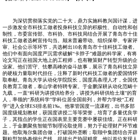
为深切贯彻落实党的二十大，鼎力实施科教兴国计谋，进
一步激发全市科技工做者投身科技立异的积极性、自动性和创
制性，市委宣传部、市科协、市科技局结合开展了青岛市十佳
科技工做者选树宣传勾当。颠末普遍带动、组织保举、专家评
审、社会公示等环节，共选树出10名青岛市十佳科技工做者。
他们中有面向国度严沉需求破解“卡脖子”难题的科学家，有将
论文写正在祖国大地上的工程师，也有鞭策财产转型升级的企
业家。他们苦守、怯攀高峰的奋斗故事，展示了青岛科技立异
的硬核力量取时代担任，注释了新时代科技工做者的爱国情怀
取奉献。青岛大学从动化学院院长，国度高条理人才，全国优
良教育工做者，泰山学者特聘专家。于金鹏深耕从动化范畴十
九载，一直“科研为讲授供给养分，讲授为科研供给土壤”的育
人，率领的“系统科学”学科位居全国前列，并帮力学校“工程
学”进入全球ESI排名前1‰。他掌管国度一流课程，出书多部
国度级规划教材，获国度讲授二等等荣誉，培育了多量优良学
子，其指点的学生正在国表里主要竞赛中屡获佳绩。正在科研
上，于金鹏聚焦智能节制理论取使用，努力于处理财产环节难
题。他取海尔集团合做，打破国外垄断；取颐中集团结合开辟
颗粒型加热卷烟出产线，提拔出产协同精度。他以首位发现人