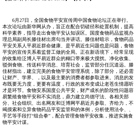
6月27日，全国食物平安宣传周中国食物论坛正在举行。
本次论坛由新华网从办，旨正在配合切磋径和处置机制，提高
科学素养，指导走出食物平安认知误区。国度食物药品监视办
理总局副局长滕佳材出席勾当并讲话。滕佳材暗示，食物药品
平安关系人平易近群命健康、是平易近生问题也是问题，食物
平安的宣传关系着监督工做的全局。正在新语境下，经常呈现
的收集给泛博人平易近群众的糊口带来极大搅扰。净化收集、
驳倒食物、传送科学消息、培育社会，监管部分任沉道远。滕
佳材指出，建立完美的食物平安管理系统，除了部分，还必需
让财产、学界、，以及最主要的消费者都参取进来。消息的发
布既要无力度，更要有温度，行政的发布变成让老苍生情愿听
才是环节。食物安系国度公共平安，财产成长的阶段性问题容
易繁殖食物平安和不实消息，鼎力建立尚德守法、各相关部
分、社会组织、出名网友和泛博网平易近共参取、齐给力，不
竭摸索和立异食物药品平安监管和的体例，分析使用法令、、
手艺等手段打“组合拳”，配合管理食物平安收集，推进实施食
物平安计谋。