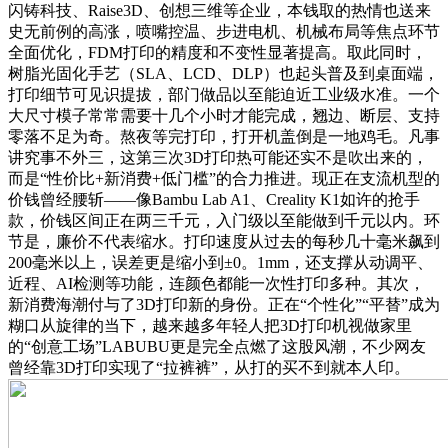
闪铸科技、Raise3D、创想三维等企业，本钱取的热情也送来
史无前例的高涨，喷嘴控温、步进电机、机械布局等焦点环节
全面优化，FDM打印的精度和不变性显著提高。取此同时，
树脂光固化手艺（SLA、LCD、DLP）也起头普及到桌面端，
打印细节可见识提拔，部门做品以至能迫近工业级水准。一个
大尺寸模子常常需要十几个小时才能完成，翘边、断层、支持
零落不足为奇。熬夜等完打印，打开机盖倒是一地鸡毛。凡事
讲究事不外三，这第三次3D打印热可能还实不是吹出来的，
而是“性价比+新消费+低门槛”的合力推进。现正在支流机型的
价钱曾经腰斩——像Bambu Lab A1、Creality K1如许的抢手
款，价钱区间正在两三千元，入门级以至能做到千元以内。环
节是，廉价不代表缩水。打印速度从过去的每秒几十毫米飙到
200毫米以上，误差更是缩小到±0。1mm，还支撑从动调平、
近程、AI检测等功能，连颜色都能一次性打印多种。其次，
新消费海潮付与了3D打印新的身份。正在“个性化”“平替”成为
糊口从旋律的当下，越来越多年轻人把3D打印机视做家里
的“创意工场”LABUBU更是完全点燃了这股风潮，不少网友
曾经靠3D打印实现了“拉裤裤”，从打的买不到就本人印。