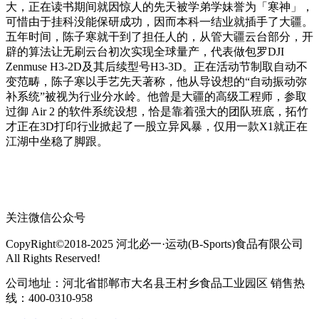
大，正在读书期间就因惊人的先天被学弟学妹誉为「寒神」，
可惜由于挂科没能保研成功，因而本科一结业就插手了大疆。
五年时间，陈子寒就干到了担任人的，从管大疆云台部分，开
辟的算法让无刷云台初次实现全球量产，代表做包罗DJI
Zenmuse H3-2D及其后续型号H3-3D。正在活动节制取自动不
变范畴，陈子寒以手艺先天著称，他从导设想的“自动振动弥
补系统”被视为行业分水岭。他曾是大疆的高级工程师，参取
过御 Air 2 的软件系统设想，恰是靠着强大的团队班底，拓竹
才正在3D打印行业掀起了一股立异风暴，仅用一款X1就正在
江湖中坐稳了脚跟。
关注微信公众号
CopyRight©2018-2025 河北必一·运动(B-Sports)食品有限公司
All Rights Reserved!
公司地址：河北省邯郸市大名县王村乡食品工业园区 销售热
线：400-0310-958