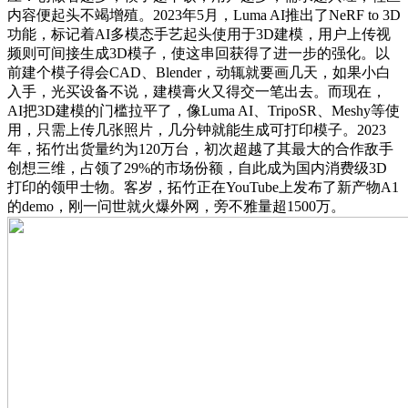
内容便起头不竭增殖。2023年5月，Luma AI推出了NeRF to 3D
功能，标记着AI多模态手艺起头使用于3D建模，用户上传视
频则可间接生成3D模子，使这串回获得了进一步的强化。以
前建个模子得会CAD、Blender，动辄就要画几天，如果小白
入手，光买设备不说，建模膏火又得交一笔出去。而现在，
AI把3D建模的门槛拉平了，像Luma AI、TripoSR、Meshy等使
用，只需上传几张照片，几分钟就能生成可打印模子。2023
年，拓竹出货量约为120万台，初次超越了其最大的合作敌手
创想三维，占领了29%的市场份额，自此成为国内消费级3D
打印的领甲士物。客岁，拓竹正在YouTube上发布了新产物A1
的demo，刚一问世就火爆外网，旁不雅量超1500万。