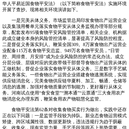
华人平易近国食物平安法》（以下简称食物平安法）实施环境
开展了查抄。现将相关环境演讲如下。
一是完美从体义务。市场监管总局印发食物出产运营企业
以及集顶用餐单元落实食物平安从体义务监视办理等部分规
章，配套发布95项食物平安风险管控清单，相关企业、机构据
此成立健全本身的风险管控清单，显著提高了风险防控程度。
二是督促义务落实到人。鞭策全国309。8万家食物出产运营企
业配备115万名食物平安总监、949万名食物平安员，“日管
控、周排查、月安排”成为企业风险防控的常态化办法。成立
分层分级、层级对应的党政带领干部督导食物出产运营从体的
工做机制，督促企业落实食物平安从体义务。三是数字手艺赋
能义务落实。一些食物出产运营企业搭建食物逃溯系统，实现
供应链消息化，完美食物供应链华夏料、加工、畅通、仓储等
消息的逃溯，加强对食物质量的节制能力，更好履行从体义
务。河南试点使用“食安食堂”“溯本通”“云票通”三大食用农产
物消息化办理东西，鞭策食用农产物聪慧化监管。
食物平安法第62条对收集食物买卖行为做出，实践中还存
正在以下问题：一是监管手段较为掉队。新业态食物运营模式
矫捷、跨区域属性强、数据更新快，违法违规行为趋于荫蔽
化、收集化，现有监管力量、手艺手段等跟不上形势需要，信