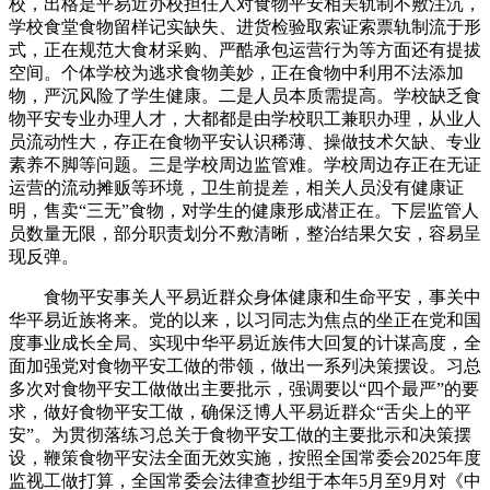
校，出格是平易近办校担任人对食物平安相关轨制不敷注沉，
学校食堂食物留样记实缺失、进货检验取索证索票轨制流于形
式，正在规范大食材采购、严酷承包运营行为等方面还有提拔
空间。个体学校为逃求食物美妙，正在食物中利用不法添加
物，严沉风险了学生健康。二是人员本质需提高。学校缺乏食
物平安专业办理人才，大都都是由学校职工兼职办理，从业人
员流动性大，存正在食物平安认识稀薄、操做技术欠缺、专业
素养不脚等问题。三是学校周边监管难。学校周边存正在无证
运营的流动摊贩等环境，卫生前提差，相关人员没有健康证
明，售卖“三无”食物，对学生的健康形成潜正在。下层监管人
员数量无限，部分职责划分不敷清晰，整治结果欠安，容易呈
现反弹。
食物平安事关人平易近群众身体健康和生命平安，事关中
华平易近族将来。党的以来，以习同志为焦点的坐正在党和国
度事业成长全局、实现中华平易近族伟大回复的计谋高度，全
面加强党对食物平安工做的带领，做出一系列决策摆设。习总
多次对食物平安工做做出主要批示，强调要以“四个最严”的要
求，做好食物平安工做，确保泛博人平易近群众“舌尖上的平
安”。为贯彻落练习总关于食物平安工做的主要批示和决策摆
设，鞭策食物平安法全面无效实施，按照全国常委会2025年度
监视工做打算，全国常委会法律查抄组于本年5月至9月对《中