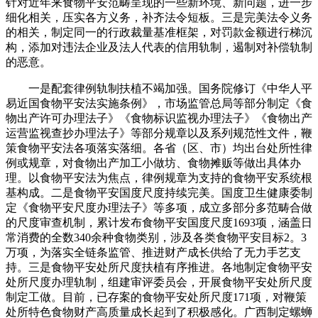
针对近年来食物平安范畴呈现的一些新环境、新问题，进一步
细化相关，压实各方义务，补齐法令短板。三是完美法令义务
的相关，制定同一的行政裁量基准框架，对罚款金额进行梯沉
构，添加对违法企业及法人代表的信用轨制，遏制对补偿轨制
的恶意。
一是配套律例轨制扶植不竭加强。国务院修订《中华人平
易近国食物平安法实施条例》，市场监管总局等部分制定《食
物出产许可办理法子》《食物标识监视办理法子》《食物出产
运营监视查抄办理法子》等部分规章以及系列规范性文件，鞭
策食物平安法各项落实落细。各省（区、市）均出台处所性律
例或规章，对食物出产加工小做坊、食物摊贩等做出具体办
理。以食物平安法为焦点，律例规章为支持的食物平安系统根
基构成。二是食物平安国度尺度持续完美。国度卫生健康委制
定《食物平安尺度办理法子》等多项，成立多部分多范畴合做
的尺度审查机制，累计发布食物平安国度尺度1693项，涵盖日
常消费的全数340余种食物类别，涉及各类食物平安目标2。3
万项，为落实全链条监管、推进财产成长供给了无力手艺支
持。三是食物平安处所尺度扶植有序推进。各地制定食物平安
处所尺度办理轨制，组建审评委员会，开展食物平安处所尺度
制定工做。目前，已存案的食物平安处所尺度171项，对鞭策
处所特色食物财产高质量成长起到了积极感化。广西制定螺蛳