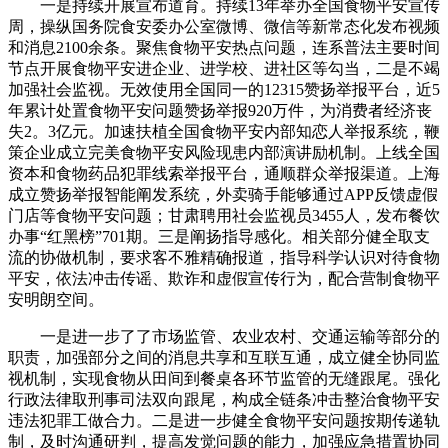
一是持续开展宣布道育。持续13年举办全国食物平安宣传
周，操纵国务院食安委办公室微博、微信等新常态化发布视频
和消息2100余条。聚焦食物平安热点问题，连系普法主要时间
节点开展食物平安进企业、进学校、进社区等勾当，二是不竭
加强社会监视。无效使用全国同一的12315赞扬举报平台，近5
年累计处置食物平安问题赞扬举报920万件，为消费者经济丧
失2。3亿元。加速扶植全国食物平安内部知恋人举报系统，鞭
策企业成立完美食物平安风险现患内部演讲励机制。上线全国
资本和食物药品犯罪线索举报平台，通顺群众举报渠道。上海
成立赞扬举报智能阐发系统，外卖骑手能够通过APP反馈虚假
门店等食物平安问题；甘肃聘用社会监视员3455人，发布餐饮
办事“红黑榜”701期。三是阐扬指导感化。相关部分健全取支
流的协做机制，要求客不雅精确报道，指导科学认识对待食物
平安，依法冲击传谣、欺诈和虚假宣传行为，配合营制食物平
安明朗空间。
一是进一步了了市场监管、农业农村、交通运输等部分的
职责，加强部分之间的消息共享和互联互通，成立健全协同监
视机制，实现食物从田间到餐桌各环节监管的无缝跟尾。强化
行政法律取刑事司法双向跟尾，构成全链条冲击整治食物平安
违法犯罪工做合力。二是进一步健全食物平安问题按期传递轨
制，及时沟通研判，提高发觉问题的能力，加强应急措置协同