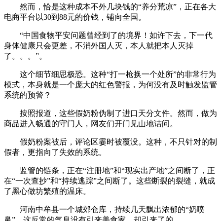
然而，恰是这种成本不外几块钱的“养分荒凉”，正在各大
电商平台以30到88元的价钱，铺向全国。
“中国食物平安问题曾经到了的境界！如许下去，下一代
身体健康只会更差，不消外国人灭，本人就把本人灭掉
了。。。”。
这个细节细思极恐。这种“打一枪换一个处所”的非常行为
模式，本身就是一个庞大的红色警报，为何没有及时触发监管
系统的预警？
按照报道，这些假奶粉伪制了进口天分文件。然而，做为
商品进入畅通的守门人，网友们开门见山地诘问。
假奶粉案被后，评论区霎时被覆没。这种，不只针对的制
假者，更指向了失效的系统。
监管的链条，正在“注册地”和“现实出产地”之间断了，正
在“一次查抄”和“持续逃踪”之间断了。这些断裂的裂缝，就成
了黑心做坊繁殖的温床。
河南中牟县一个城郊仓库，持续几天飘出浓郁的“奶喷
鼻”。这反常的气息没有引来美食家，却引来了的。