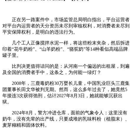
正在另一路案件中，市场监管总局明白指出，平台运营者
对平台内运营者的天分资历未尽到审核权利，对消费者未尽到
平安保障权利，是明白的违法行为。
几个工人正像搅拌水泥一样，将这些粉末夹杂，然后拆进
印着“花牛奶粉”、“山羊奶粉”、“骆驼奶”等14种看似高端品牌
罐子里。
比判决更值得诘问的是：从河南一个偏远的出租屋，到遍
及全国的消费者手中，这条之，为何能一绿灯？
2008年，三鹿毒奶粉30万婴长儿童，中国乳业巨头三鹿集
团董事长田文华被判无期。然而，这么多年过去了，她竟然5
年接连3次获得弛刑，估计2027年8月3日，她就能够沉获出
狱。
2024年8月，警方冲进仓库，面前的气象令人：这里没有
奶牛，没有先辈的出产线，只要成堆的乳味料粉（植脂末）、
麦芽糊精和固体饮料。