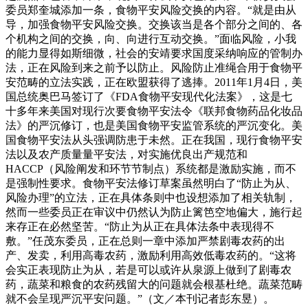
委员郑奎城添加一条，食物平安风险交换的内容。“就是由从
导，加强食物平安风险交换。交换该当是各个部分之间的、各
个机构之间的交换，向、向进行互动交换。”面临风险，小我
的能力显得如斯细微，社会的安靖要求国度采纳响应的管制办
法，正在风险到来之前予以防止。风险防止准绳合用于食物平
安范畴的立法实践，正在欧盟获得了逃捧。2011年1月4日，美
国总统奥巴马签订了《FDA食物平安现代化法案》，这是七
十多年来美国对现行次要食物平安法令《联邦食物药品化妆品
法》的严沉修订，也是美国食物平安监管系统的严沉变化。美
国食物平安法从头强调防患于未然。正在我国，现行食物平安
法以及农产质量量平安法，对实施优良出产规范和
HACCP（风险阐发和环节节制点）系统都是激励实施，而不
是强制性要求。食物平安法修订草案虽然明白了“防止为从、
风险办理”的立法，正在具体条则中也设想添加了相关轨制，
然而一些委员正在审议中仍然认为防止篱笆空地偏大，施行起
来存正在必然坚苦。“防止为从正在具体法条中表现得不
敷。”任茂东委员，正在总则一章中添加严禁剧毒农药的出
产、发卖，利用高毒农药，激励利用高效低毒农药的。“这将
会实正表现防止为从，若是可以或许从泉源上做到了剧毒农
药，蔬菜和粮食的农药残留大的问题就会根基杜绝。蔬菜范畴
就不会呈现严沉平安问题。”（文／本刊记者彭东昱）。