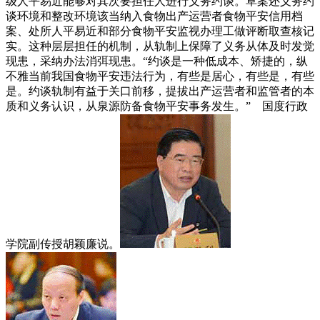
级人平易近能够对其次要担任人进行义务约谈。草案还义务约
谈环境和整改环境该当纳入食物出产运营者食物平安信用档
案、处所人平易近和部分食物平安监视办理工做评断取查核记
实。这种层层担任的机制，从轨制上保障了义务从体及时发觉
现患，采纳办法消弭现患。“约谈是一种低成本、矫捷的，纵
不雅当前我国食物平安违法行为，有些是居心，有些是，有些
是。约谈轨制有益于关口前移，提拔出产运营者和监管者的本
质和义务认识，从泉源防备食物平安事务发生。” 国度行政
学院副传授胡颖廉说。