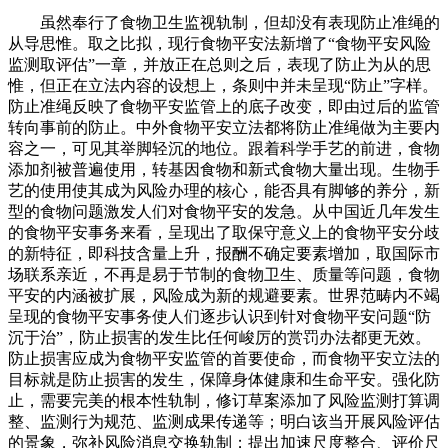
虽然奉行了食物卫生监视轨制，但却没有表现防止准绳的
从导思惟。取之比拟，现行食物平安法新增了“食物平安风险
监测取评估”一章，并放正在总则之后，表现了防止为从的思
惟，但正在立法内容的设想上，条则中并未呈现“防止”字样。
防止准绳反映了食物平安监管上的底子改变，即由过后的监管
转向事前的防止。中外食物平安立法都将防止准绳做为主要内
容之一，可见其举脚轻沉的地位。跟着科学手艺的前进，食物
添加剂被普遍使用，转基因食物和新式食物大量出现。生物手
艺的使用使其成为风险办理的核心，能否具有脚够的养分，新
型的食物问题激发人们对食物平安的发急。从中国近几年发生
的食物平安事务来看，呈现出了取保守意义上的食物平安分歧
的新特征，即科技含量上升，报酬不确定要素增加，取国际市
场联系亲近，不再是易于节制的食物卫生、质量等问题，食物
平安的内涵被扩展，风险成为新的规避要素。世界范畴内不竭
呈现的食物平安事务使人们逐步认识到针对食物平安问题“防
沉于治”，防止损害的发生比任何峻厉的赏罚办法都更无效。
防止损害应成为食物平安监管的首要使命，而食物平安立法的
目标就是防止损害的发生，保障身体健康和生命平安。强化防
止，需要完美的根本性轨制，修订草案添加了风险监测打算调
整、监测行为规范、监测成果传递等；明白该当开展风险评估
的景象，弥补风险消息交换轨制；提出加速尺度整合、评价尺