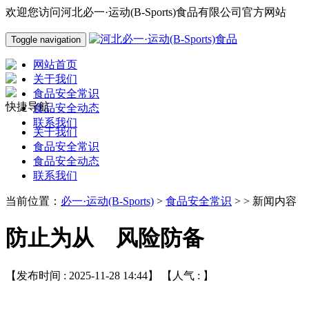
欢迎您访问河北必一·运动(B-Sports)食品有限公司官方网站
Toggle navigation
网站首页
关于我们
食品安全常识
快捷导航
食品安全动态
联系我们
关于我们
食品安全常识
食品安全动态
联系我们
当前位置：
必一·运动(B-Sports)
>
食品安全常识
> > 新闻内容
防止为从 风险防备
【发布时间 : 2025-11-28 14:44】 【人气 :
】