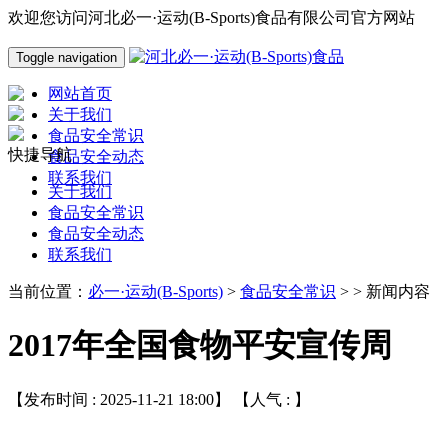
欢迎您访问河北必一·运动(B-Sports)食品有限公司官方网站
Toggle navigation
网站首页
关于我们
食品安全常识
快捷导航
食品安全动态
联系我们
关于我们
食品安全常识
食品安全动态
联系我们
当前位置：
必一·运动(B-Sports)
>
食品安全常识
> > 新闻内容
2017年全国食物平安宣传周
【发布时间 : 2025-11-21 18:00】 【人气 :
】