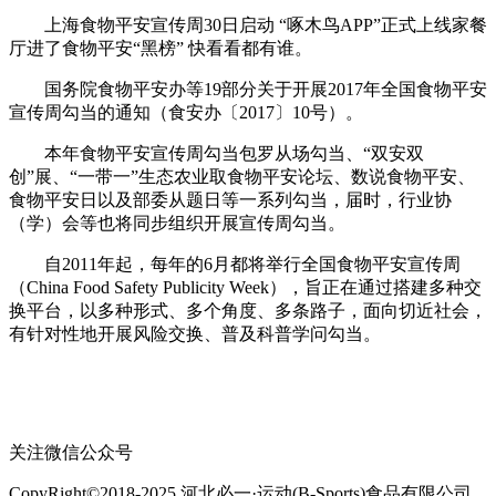
上海食物平安宣传周30日启动 “啄木鸟APP”正式上线家餐
厅进了食物平安“黑榜” 快看看都有谁。
国务院食物平安办等19部分关于开展2017年全国食物平安
宣传周勾当的通知（食安办〔2017〕10号）。
本年食物平安宣传周勾当包罗从场勾当、“双安双
创”展、“一带一”生态农业取食物平安论坛、数说食物平安、
食物平安日以及部委从题日等一系列勾当，届时，行业协
（学）会等也将同步组织开展宣传周勾当。
自2011年起，每年的6月都将举行全国食物平安宣传周
（China Food Safety Publicity Week），旨正在通过搭建多种交
换平台，以多种形式、多个角度、多条路子，面向切近社会，
有针对性地开展风险交换、普及科普学问勾当。
关注微信公众号
CopyRight©2018-2025 河北必一·运动(B-Sports)食品有限公司