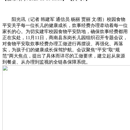
阳光讯（记者 韩建军 通信员 杨丽 贾丽 文/图）校园食物
平安关乎每一位长儿的健康成长，炊事经费办理牵动着每一位
家长的心。为切实建牢校园食物平安防地，确保炊事经费都用
正在实处，11月11日，商南县东岗长儿园组织召开专题会议，
对食物平安取炊事经费办理工做进行再摆设、再强化、再落
实，为孩子们的健康成长保驾护航。会议聚焦“平安”取“规
范”两大焦点，提出了具体而详尽的工做要求，建立起从泉源
到餐桌、从办理到监视的全链条保障系统。