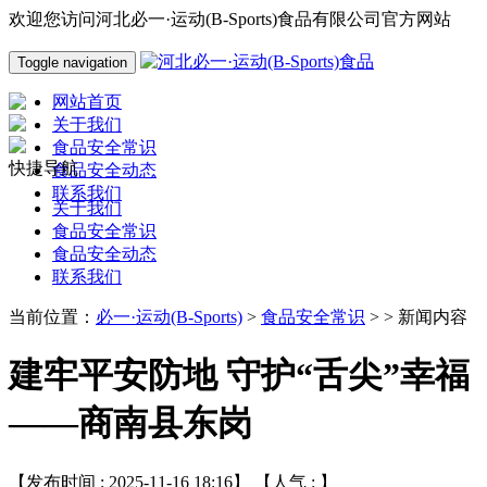
欢迎您访问河北必一·运动(B-Sports)食品有限公司官方网站
Toggle navigation
网站首页
关于我们
食品安全常识
快捷导航
食品安全动态
联系我们
关于我们
食品安全常识
食品安全动态
联系我们
当前位置：
必一·运动(B-Sports)
>
食品安全常识
> > 新闻内容
建牢平安防地 守护“舌尖”幸福
——商南县东岗
【发布时间 : 2025-11-16 18:16】 【人气 :
】