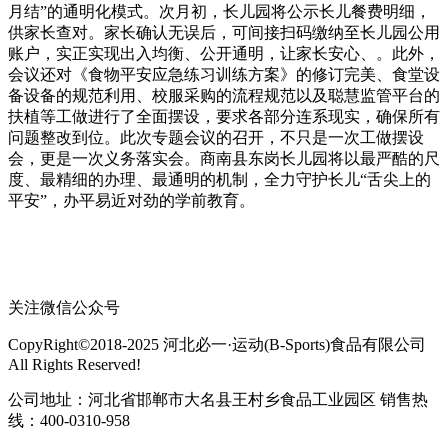
月结”的通明化模式。次月初，长儿园将公示长儿餐费明细，
供家长查对。家长确认无误后，可间接扫码缴纳至长儿园公用
账户，实正实现出入均衡、公开通明，让家长安心、。此外，
会议还对《食物平安应急练习训练方案》的修订完美、食堂设
备设备的规范利用、校服采购的流程规范以及聪慧监管平台的
扶植等工做进行了全面摆设，要求各部分连系现实，确保所有
问题整改到位。此次专题会议的召开，不只是一次工做摆设
会，更是一次义务落实会。商南县东岗长儿园将以最严酷的尺
度、最精细的办理、最通明的机制，全力守护长儿“舌尖上的
平安”，办平易近对劲的学前教育。
关注微信公众号
CopyRight©2018-2025 河北必一·运动(B-Sports)食品有限公司
All Rights Reserved!
公司地址：河北省邯郸市大名县王村乡食品工业园区 销售热
线：400-0310-958