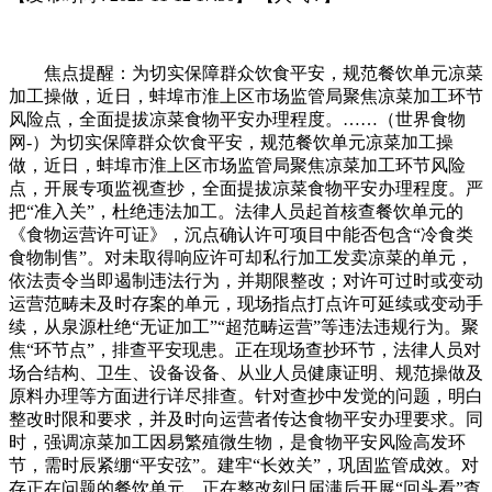
焦点提醒：为切实保障群众饮食平安，规范餐饮单元凉菜
加工操做，近日，蚌埠市淮上区市场监管局聚焦凉菜加工环节
风险点，全面提拔凉菜食物平安办理程度。……（世界食物
网-）为切实保障群众饮食平安，规范餐饮单元凉菜加工操
做，近日，蚌埠市淮上区市场监管局聚焦凉菜加工环节风险
点，开展专项监视查抄，全面提拔凉菜食物平安办理程度。严
把“准入关”，杜绝违法加工。法律人员起首核查餐饮单元的
《食物运营许可证》，沉点确认许可项目中能否包含“冷食类
食物制售”。对未取得响应许可却私行加工发卖凉菜的单元，
依法责令当即遏制违法行为，并期限整改；对许可过时或变动
运营范畴未及时存案的单元，现场指点打点许可延续或变动手
续，从泉源杜绝“无证加工”“超范畴运营”等违法违规行为。聚
焦“环节点”，排查平安现患。正在现场查抄环节，法律人员对
场合结构、卫生、设备设备、从业人员健康证明、规范操做及
原料办理等方面进行详尽排查。针对查抄中发觉的问题，明白
整改时限和要求，并及时向运营者传达食物平安办理要求。同
时，强调凉菜加工因易繁殖微生物，是食物平安风险高发环
节，需时辰紧绷“平安弦”。建牢“长效关”，巩固监管成效。对
存正在问题的餐饮单元，正在整改刻日届满后开展“回头看”查