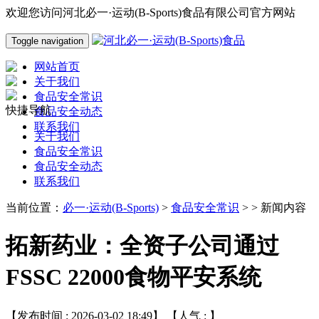
欢迎您访问河北必一·运动(B-Sports)食品有限公司官方网站
Toggle navigation
网站首页
关于我们
食品安全常识
快捷导航
食品安全动态
联系我们
关于我们
食品安全常识
食品安全动态
联系我们
当前位置：
必一·运动(B-Sports)
>
食品安全常识
> > 新闻内容
拓新药业：全资子公司通过
FSSC 22000食物平安系统
【发布时间 : 2026-03-02 18:49】 【人气 :
】