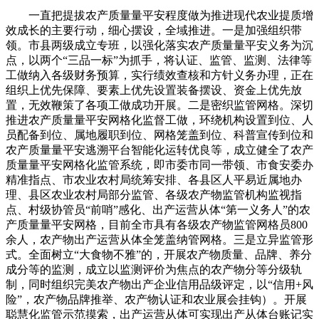
一直把提拔农产质量量平安程度做为推进现代农业提质增
效成长的主要行动，细心摆设，全域推进。一是加强组织带
领。市县两级成立专班，以强化落实农产质量量平安义务为沉
点，以两个“三品一标”为抓手，将认证、监管、监测、法律等
工做纳入各级财务预算，实行绩效查核和方针义务办理，正在
组织上优先保障、要素上优先设置装备摆设、资金上优先放
置，无效鞭策了各项工做成功开展。二是密织监管网格。深切
推进农产质量量平安网格化监督工做，环绕机构设置到位、人
员配备到位、属地履职到位、网格笼盖到位、科普宣传到位和
农产质量量平安逃溯平台智能化运转优良等，成立健全了农产
质量量平安网格化监管系统，即市委市同一带领、市食安委办
精准指点、市农业农村局统筹安排、各县区人平易近属地办
理、县区农业农村局部分监管、各级农产物监管机构监视指
点、村级协管员“前哨”感化、出产运营从体“第一义务人”的农
产质量量平安网格，目前全市具有各级农产物监管网格员800
余人，农产物出产运营从体全笼盖纳管网格。三是立异监管形
式。全面树立“大食物不雅”的，开展农产物质量、品牌、养分
成分等的监测，成立以监测评价为焦点的农产物分等分级轨
制，同时组织完美农产物出产企业信用品级评定，以“信用+风
险”，农产物品牌推举、农产物认证和农业展会挂钩）。开展
聪慧化监管示范摸索，出产运营从体可实现出产从体台账记实