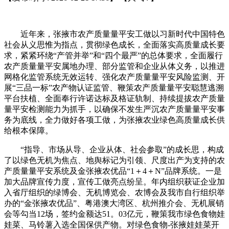
近年来，张掖市农产质量量平安工做以习新时代中国特色
社会从义思惟为指点，贯彻绿色成长，全面落实高质量成长要
求，紧紧环绕“产管并举”和“四个最严”的总体要求，全面履行
农产质量量平安属地办理、部分监管和企业从体义务，以推进
网格化监管系统无效运转、强化农产质量量平安风险监测、开
展“三品一标”农产物认证监管、鞭策农产质量量平安聪慧逃溯
平台扶植、全面奉行许诺达标及格证轨制、持续提拔农产质量
量平安检测能力为抓手，以确保不发生严沉农产质量量平安事
务为底线，全力做好各项工做，为张掖农业绿色高质量成长供
给根本保障。
“指导、市场从导、企业从体、社会参取”的成长思，构成
了以绿色无机为焦点、地舆标记为引领、尺度出产为支持的农
产质量量平安系统及金张掖农优品“1＋4＋N”品牌系统。一是
加大品牌宣传力度，宣传工做亮点纷呈。年内组织获证企业加
入省厅组织的绿博会、无机博览会、农博会及我市自行组织举
办的“金张掖农优品”、粤港澳大湾区、杭州推介会、无机展销
会等勾当12场，签约金额达51。03亿元，鞭策我市绿色食物娃
娃菜、马铃薯入选全国保供产物。对绿色食物-张掖娃娃菜开