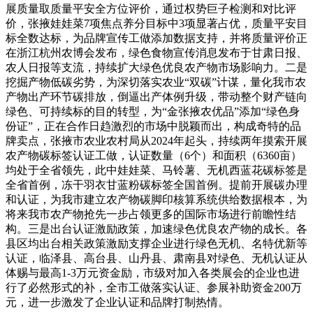
展质量取质量平安全方位评价，通过权势巨子检测和对比评
价，张掖娃娃菜7项焦点养分目标中3项显著占优，质量平安目
标全数达标，为品牌宣传工做添加数据支持，并将质量评价正
在浙江杭州农博会发布，绿色食物宣传消息发布于甘肃日报、
农人日报等支流，持续扩大绿色优良农产物市场影响力。二是
挖掘产物低碳劣势，为深切落实农业“双碳”计谋，量化我市农
产物出产环节碳排放，倒逼出产体例升级，带动整个财产链向
绿色、可持续标的目的转型，为“金张掖农优品”添加“绿色身
份证”，正在合作日趋激烈的市场中脱颖而出，构成奇特的品
牌卖点，张掖市农业农村局从2024年起头，持续两年摸索开展
农产物碳标签认证工做，认证数量（6个）和面积（6360亩）
均处于全省领先，此中娃娃菜、马铃薯、无机西蓝花碳标签是
全省首例，冻干羽衣甘蓝粉碳标签全国首例。提前开展碳办理
和认证，为我市建立农产物碳脚印核算系统供给数据根本，为
将来我市农产物抢先一步占领更多的国际市场进行前瞻性结
构。三是出台认证激励政策，加速绿色优良农产物的成长。各
县区均出台相关政策激励支撑企业进行绿色无机、名特优新等
认证，临泽县、高台县、山丹县、肃南县对绿色、无机认证从
体赐与最高1-3万元资金励，市级对加入各类展会的企业也进
行了必然形式的补，全市工做落实认证、参展补助资金200万
元，进一步激发了企业认证和品牌打制热情。