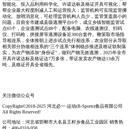
智能化、投入品利用科学化、许诺达标及格证开具可视化，帮
帮企业最大程度削减人工和运营投入；监管机构可实现监管挪
动化、放哨消息化，可处理监管机构人员少，监管笼盖面小的
问题，目前全市建成县级逃溯平台6个，成立乡镇智能监管试
点65个，企业逃溯试点88个，配备电脑、农残速测仪、扫码
仪、打码枪，拼接屏等逃溯设备近300台套件。鞭策取市场指
导相连系，全体推朝上进步试点先行相连系，农业部分从导取
相关部分协做相连系的“三个连系”体例稳步推进及格证轨制落
实，为农产物添加“身份证”，做到产物无效逃溯，2025年全市
开具许诺达标及格证达7万多张，带证发卖农产物达13余万
吨，及格证开具全省领先。
关注微信公众号
CopyRight©2018-2025 河北必一·运动(B-Sports)食品有限公司
All Rights Reserved!
公司地址：河北省邯郸市大名县王村乡食品工业园区 销售热
线：400-0310-958