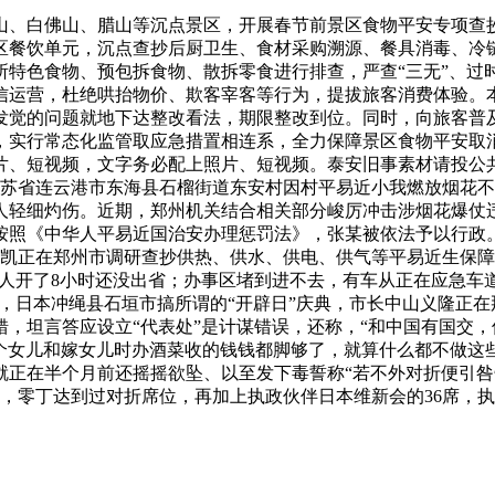
、白佛山、腊山等沉点景区，开展春节前景区食物平安专项查抄
区餐饮单元，沉点查抄后厨卫生、食材采购溯源、餐具消毒、冷
所特色食物、预包拆食物、散拆零食进行排查，严查“三无”、过
信运营，杜绝哄抬物价、欺客宰客等行为，提拔旅客消费体验。本
发觉的问题就地下达整改看法，期限整改到位。同时，向旅客普
，实行常态化监管取应急措置相连系，全力保障景区食物平安取
片、短视频，文字务必配上照片、短视频。泰安旧事素材请投公
分许，江苏省连云港市东海县石榴街道东安村因村平易近小我燃放烟
人轻细灼伤。近期，郑州机关结合相关部分峻厉冲击涉烟花爆仗违法
按照《中华人平易近国治安办理惩罚法》，张某被依法予以行政
王凯正在郑州市调研查抄供热、供水、供电、供气等平易近生保
有人开了8小时还没出省；办事区堵到进不去，有车从正在应急车
14日，日本冲绳县石垣市搞所谓的“开辟日”庆典，市长中山义隆正
错，坦言答应设立“代表处”是计谋错误，还称，“和中国有国交
几个女儿和嫁女儿时办酒菜收的钱钱都脚够了，就算什么都不做这
就正在半个月前还摇摇欲坠、以至发下毒誓称“若不外对折便引咎
16席，零丁达到过对折席位，再加上执政伙伴日本维新会的36席