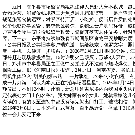
近日，东平县市场监管局组织法律人员赴大宋不夜城、昆山
食物运营、消费价钱规范三大焦点展开精准监管：一是严查景
规范旅逛食物运营，对景区特产店、小吃摊、便当店售卖的处
化价钱取办事监管，要求景区餐饮、食物运营户明码标价、诚
户宣讲食物平安取价钱监管政策，督促其落实从体义务，针对
客。下一步，东平将持续加强春节期间景区食物平安放哨力度
（公共日报及公共旧事客户端欢送，供给线索，包罗文字、照
者、手机，以便进一步联系。）2026年2月15日14时30
部分赶赴现场救援措置。16时许明火已毁灭，形成8人灭亡、2
日，郑州市中牟县局正在工做中发觉张某不法储存烟花爆仗。
保障工做。据《河南日报》报道，2月14日，河南省委、省长
司机集体陷入“甜美的烦末路”上一片飘红，本来4小时的程，
成一片灯海，间认为本人正在“泊车场看星星”。2026年1月
静传出，不到12小时，此前，新总理鲁吉尼埃内向我国垂头认
定代表处大门上的名称”。我大婶家有8个女儿，她就靠嫁这
有读的，有的以至连初中都没有读完就出门打工。谁敢相信，
2026年2月8日，日本选举正式落幕，自平易近党一举拿下3
位一会儿安定下来。