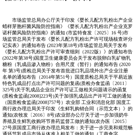
市场监管总局办公厅关于印发《婴长儿配方乳粉出产企业
蜡样芽胞杆菌风险防控指南》《婴长儿配方乳粉出产企业克罗
诺杆菌风险防控指南》的通知 (市监特食发〔2025〕16 号)市
场监管总局关于发布《婴长儿配方乳粉出产许可现场核查评分
记实表》的通知布告 (2023年第18号)市场监管总局关于发布
《婴长儿配方乳粉出产许可审查细则（2022版）》的通知布告
(2022年第38号)国度卫生健康委员会关于发布脱卵白乳矿物乳
糖粉（乳成品渗入物粉）合用尺度（暂行）的通知布告 (2020
年 第3号)质检总局关于发布首批进口乳品境外出产企业注册
名单的通知布告（2014年第51号）国度质检总局关于平易近族
特色乳成品打点出产许可问题的复函(质检办食监函〔2011〕
325号)关于乳成品企业出产许可证工做相关问题请示的函复
(质检食监函[2008]223号)关于加强乳成品出产许可工做的通知
（国质检食监函[2008]757号）农业部 工业和消息化部 国度工
商行政办理总局关于印发《生鲜乳购销合同（示范文本）》的
通知(农牧发〔2016〕8号)农业部办公厅关于进一步加强奶牛
养殖及生鲜乳收购环节兽药监督工做的通知(农办医〔2015〕
27号原国度工商行政办理总局发布：关于进一步完美和规范畅
通环节乳成品市场从体准入相关工做的通知（工商食字