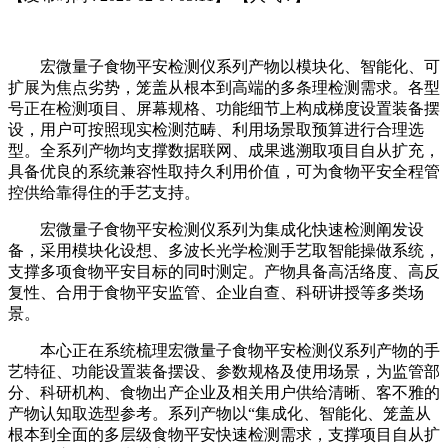
宏微量子食物平安检测仪系列产物以模块化、智能化、可
扩展为焦点劣势，笼盖从根本到高端的多条理检测需求。各型
号正在检测项目、屏幕规格、功能细节上构成梯度设置装备摆
设，用户可按照现实检测范畴、利用场景取预算进行合理选
型。全系列产物均支撑数据联网、成果逃溯取项目自从扩充，
具备优良的系统兼容性取持久利用价值，可为食物平安全程管
控供给靠得住的手艺支持。
宏微量子食物平安检测仪系列为集成化快速检测阐发设
备，采用模块化设想、多波长光学检测手艺取智能操做系统，
支撑多项食物平安目标的同时测定。产物具备高活络度、高反
复性、合用于食物平安监管、企业自查、科研讲授等多类场
景。
本心正在系统梳理宏微量子食物平安检测仪系列产物的手
艺特征、功能设置装备摆设、参数规格及使用场景，为监管部
分、科研机构、食物出产企业及相关用户供给清晰、客不雅的
产物认知取选型参考。系列产物以“集成化、智能化、笼盖从
根本到全面的多层级食物平安快速检测需求，支撑项目自从扩