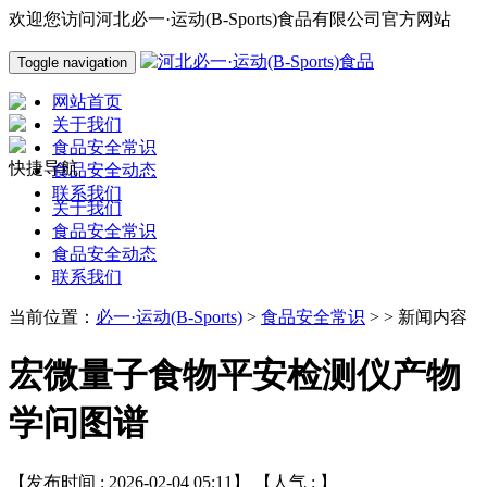
欢迎您访问河北必一·运动(B-Sports)食品有限公司官方网站
Toggle navigation
网站首页
关于我们
食品安全常识
快捷导航
食品安全动态
联系我们
关于我们
食品安全常识
食品安全动态
联系我们
当前位置：
必一·运动(B-Sports)
>
食品安全常识
> > 新闻内容
宏微量子食物平安检测仪产物
学问图谱
【发布时间 : 2026-02-04 05:11】 【人气 :
】