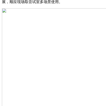
展，顺应现场取尝试室多场景使用。