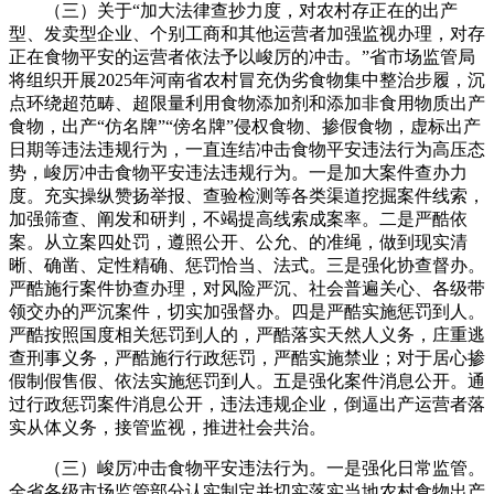
（三）关于“加大法律查抄力度，对农村存正在的出产
型、发卖型企业、个别工商和其他运营者加强监视办理，对存
正在食物平安的运营者依法予以峻厉的冲击。”省市场监管局
将组织开展2025年河南省农村冒充伪劣食物集中整治步履，沉
点环绕超范畴、超限量利用食物添加剂和添加非食用物质出产
食物，出产“仿名牌”“傍名牌”侵权食物、掺假食物，虚标出产
日期等违法违规行为，一直连结冲击食物平安违法行为高压态
势，峻厉冲击食物平安违法违规行为。一是加大案件查办力
度。充实操纵赞扬举报、查验检测等各类渠道挖掘案件线索，
加强筛查、阐发和研判，不竭提高线索成案率。二是严酷依
案。从立案四处罚，遵照公开、公允、的准绳，做到现实清
晰、确凿、定性精确、惩罚恰当、法式。三是强化协查督办。
严酷施行案件协查办理，对风险严沉、社会普遍关心、各级带
领交办的严沉案件，切实加强督办。四是严酷实施惩罚到人。
严酷按照国度相关惩罚到人的，严酷落实天然人义务，庄重逃
查刑事义务，严酷施行行政惩罚，严酷实施禁业；对于居心掺
假制假售假、依法实施惩罚到人。五是强化案件消息公开。通
过行政惩罚案件消息公开，违法违规企业，倒逼出产运营者落
实从体义务，接管监视，推进社会共治。
（三）峻厉冲击食物平安违法行为。一是强化日常监管。
全省各级市场监管部分认实制定并切实落实当地农村食物出产