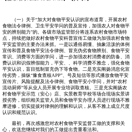
（一）关于“加大对食物平安认识的宣布道育，开展农村
食物法令律例、卫生平安学问的普及宣传，加强农人对食物平
安的辨别能力”的。各级市场监管部分将连系农村食物市场特
点，持续把做好农村食物平安科普宣传工做做为加强农村食物
平安监管的主要办法来抓。一是以通俗易懂、抽象活泼的体例
宣传和普及食物平安法令律例、冒充伪劣食物辨别、食物平安
常识、消费等方面的学问，进一步加强农村消费者的防备、消
费认识和识假辨假能力，平安、、科学消费不雅念，强化食物
平安认识，盲目抵制冒充伪下等食物。二是充实阐扬消息化宣
传劣势，操纵“豫食查核APP”、号及短信等形式播放食物平安
宣传片、风险提醒及法令律例、食物平安小学问，并对“农村
流动厨师”等从业人员开展专业培训取查核。三是充实阐扬农
村食物平安示范（安心）店、实景教育学校等场合现场实景讲
授劣势，组织相关监管人员和食物平安办理人员进行现场不雅
摩进修，切实提拔对律例的理解和认识，从客不雅上成立尺度
认识和规范认识。
最初，再次感激您对农村食物平安监督工做的支撑和关
心，欢送您继续对我们的工做提出贵重看法和。