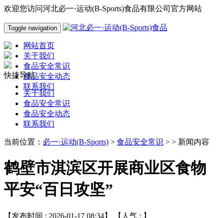
欢迎您访问河北必一·运动(B-Sports)食品有限公司官方网站
Toggle navigation
网站首页
关于我们
食品安全常识
快捷导航
食品安全动态
联系我们
关于我们
食品安全常识
食品安全动态
联系我们
当前位置：
必一·运动(B-Sports)
>
食品安全常识
> > 新闻内容
鹤壁市淇滨区开展商业区食物
平安“百日攻坚”
【发布时间 : 2026-01-17 08:34】 【人气 :
】