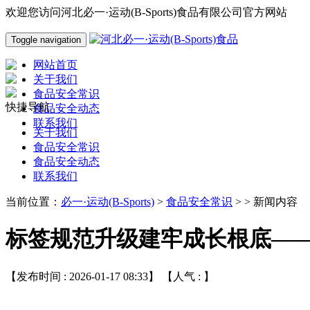
欢迎您访问河北必一·运动(B-Sports)食品有限公司官方网站
Toggle navigation
网站首页
关于我们
食品安全常识
快捷导航
食品安全动态
联系我们
关于我们
食品安全常识
食品安全动态
联系我们
当前位置：
必一·运动(B-Sports)
>
食品安全常识
> > 新闻内容
标签规范升级建牢成长根底—
【发布时间 : 2026-01-17 08:33】 【人气 :
】