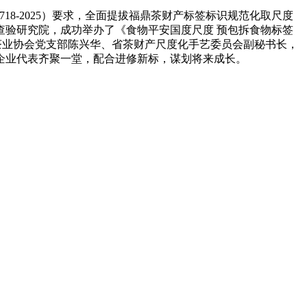
8-2025）要求，全面提拔福鼎茶财产标签标识规范化取尺度
查验研究院，成功举办了《食物平安国度尺度 预包拆食物标签
市茶业协会党支部陈兴华、省茶财产尺度化手艺委员会副秘书长，
企业代表齐聚一堂，配合进修新标，谋划将来成长。