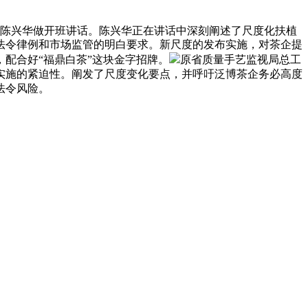
陈兴华做开班讲话。陈兴华正在讲话中深刻阐述了尺度化扶植
法令律例和市场监管的明白要求。新尺度的发布实施，对茶企提
配合好“福鼎白茶”这块金字招牌。
原省质量手艺监视局总工
实施的紧迫性。阐发了尺度变化要点，并呼吁泛博茶企务必高度
法令风险。