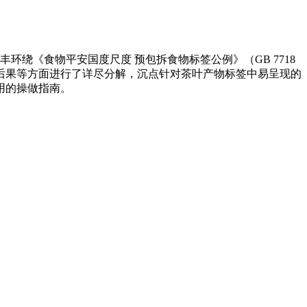
环绕《食物平安国度尺度 预包拆食物标签公例》（GB 7718
令后果等方面进行了详尽分解，沉点针对茶叶产物标签中易呈现的
用的操做指南。