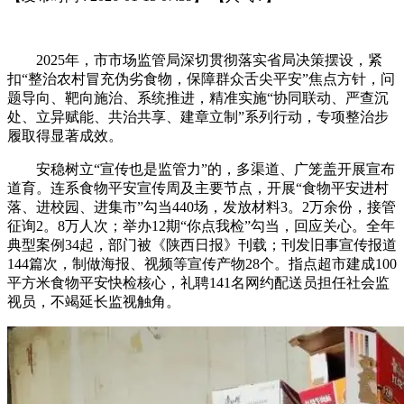
2025年，市市场监管局深切贯彻落实省局决策摆设，紧
扣“整治农村冒充伪劣食物，保障群众舌尖平安”焦点方针，问
题导向、靶向施治、系统推进，精准实施“协同联动、严查沉
处、立异赋能、共治共享、建章立制”系列行动，专项整治步
履取得显著成效。
安稳树立“宣传也是监管力”的，多渠道、广笼盖开展宣布
道育。连系食物平安宣传周及主要节点，开展“食物平安进村
落、进校园、进集市”勾当440场，发放材料3。2万余份，接管
征询2。8万人次；举办12期“你点我检”勾当，回应关心。全年
典型案例34起，部门被《陕西日报》刊载；刊发旧事宣传报道
144篇次，制做海报、视频等宣传产物28个。指点超市建成100
平方米食物平安快检核心，礼聘141名网约配送员担任社会监
视员，不竭延长监视触角。