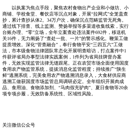
以执案为焦点手段，聚焦农村食物出产企业和小做坊、小
商铺、学校食堂、餐饮店等沉点对象，开展“拉网式”全笼盖查
抄，累计查抄从体2。34万户次，确保沉点范畴监管无死角。
通过线下排查、线上监测、赞扬举报等多渠道收集线索，实行
台账办理、“零”立场，全年立案查处违法案件692件，移送机
关16件，无力阐扬了“查处一批、一片”的警示感化。鞭策工做
提质增效。深化“管查融合”，奉行食物平安“三四五六”工做
法，市本级食物法律团队常态化开展明查暗访，打点案件中1
件获评省局办事型法律实践案例，1件列为省局挂牌督办案
件，无效实现监管法律无缝跟尾。正在农贸市场全面使用国度
食用农产物监管系统，提拔消息化监管程度；持续推广“陕生
鲜”逃溯系统，完美食用农产物逃溯消息录入，大食材供应商
逃溯工做获国度市场监管总局调研必定。全年组织开展肉成
品、食用油、食物添加剂、“马肉假充驴肉”、夏日食物等20余
项专项步履，无效防备系统性、区域性风险。
关注微信公众号