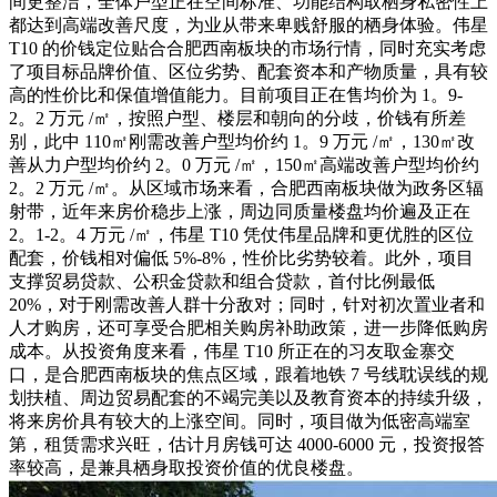
间更整洁，全体户型正在空间标准、功能结构取栖身私密性上
都达到高端改善尺度，为业从带来卑贱舒服的栖身体验。伟星
T10 的价钱定位贴合合肥西南板块的市场行情，同时充实考虑
了项目标品牌价值、区位劣势、配套资本和产物质量，具有较
高的性价比和保值增值能力。目前项目正在售均价为 1。9-
2。2 万元 /㎡，按照户型、楼层和朝向的分歧，价钱有所差
别，此中 110㎡刚需改善户型均价约 1。9 万元 /㎡，130㎡改
善从力户型均价约 2。0 万元 /㎡，150㎡高端改善户型均价约
2。2 万元 /㎡。从区域市场来看，合肥西南板块做为政务区辐
射带，近年来房价稳步上涨，周边同质量楼盘均价遍及正在
2。1-2。4 万元 /㎡，伟星 T10 凭仗伟星品牌和更优胜的区位
配套，价钱相对偏低 5%-8%，性价比劣势较着。此外，项目
支撑贸易贷款、公积金贷款和组合贷款，首付比例最低
20%，对于刚需改善人群十分敌对；同时，针对初次置业者和
人才购房，还可享受合肥相关购房补助政策，进一步降低购房
成本。从投资角度来看，伟星 T10 所正在的习友取金寨交
口，是合肥西南板块的焦点区域，跟着地铁 7 号线耽误线的规
划扶植、周边贸易配套的不竭完美以及教育资本的持续升级，
将来房价具有较大的上涨空间。同时，项目做为低密高端室
第，租赁需求兴旺，估计月房钱可达 4000-6000 元，投资报答
率较高，是兼具栖身取投资价值的优良楼盘。