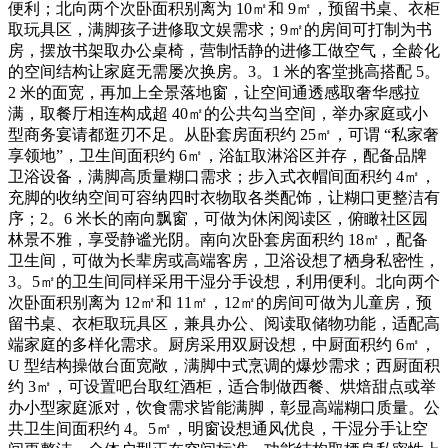
便利；北向两个次卧面积别离为 10㎡和 9㎡，预留书桌、衣柜
取玩具区，满脚孩子进修取文娱需求；9㎡的房间可打制为书
房，摆放书架取办公桌椅，营制恬静的进修工做空气，全龄化
的空间结构让家庭无需屡次换房。3。1 米的客堂挑高搭配 5。
2 米的面宽，再加上全景落地窗，让空间通透感取奢华感拉
满，取餐厅相连构成超 40㎡的公共勾当空间，举办家庭或小
型商务宴请都逛刃不足。从卧套房面积约 25㎡，可谓 “私家奢
享领地”，卫生间面积约 6㎡，浴缸取淋浴区并存，配备品牌
卫浴设备，满脚高质量糊口需求；步入式衣帽间面积约 4㎡，
充脚的收纳空间可容纳四时衣物取各类配饰，让糊口更整洁有
序；2。6 米长的南向飘窗，可做为休闲阅读区，俯瞰社区园
林景不雅，享受静谧光阴。南向次卧套房面积约 18㎡，配备
卫生间，可做为长辈房或高端客房，卫浴设想了栖身私密性，
3。5㎡的卫生间同样采用干湿分手设想，利用便利。北向两个
次卧面积别离为 12㎡和 11㎡，12㎡的房间可做为儿童房，预
留书桌、衣柜取玩具区，兼具办公、阅读取储物功能，适配高
端家庭的多样化需求。厨房采用双厨设想，中厨面积约 6㎡，
U 型结构操做台面宽敞，满脚中式烹调的爆炒需求；西厨面积
约 3㎡，可设置吧台取红酒柜，适合制做西餐、烘焙甜点或举
办小型家庭派对，饮食需求皆能满脚，彰显高端糊口质量。公
共卫生间面积约 4。5㎡，明窗设想通风优良，干湿分手让空