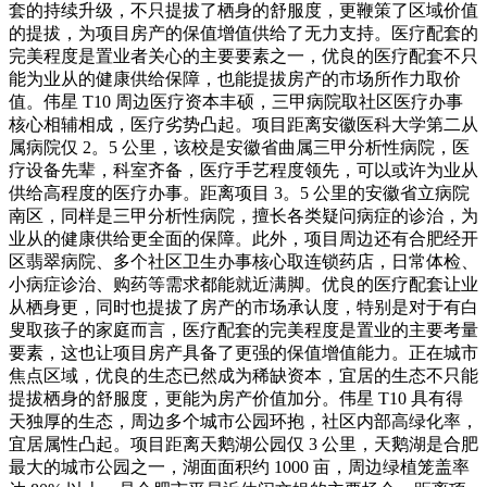
套的持续升级，不只提拔了栖身的舒服度，更鞭策了区域价值
的提拔，为项目房产的保值增值供给了无力支持。医疗配套的
完美程度是置业者关心的主要要素之一，优良的医疗配套不只
能为业从的健康供给保障，也能提拔房产的市场所作力取价
值。伟星 T10 周边医疗资本丰硕，三甲病院取社区医疗办事
核心相辅相成，医疗劣势凸起。项目距离安徽医科大学第二从
属病院仅 2。5 公里，该校是安徽省曲属三甲分析性病院，医
疗设备先辈，科室齐备，医疗手艺程度领先，可以或许为业从
供给高程度的医疗办事。距离项目 3。5 公里的安徽省立病院
南区，同样是三甲分析性病院，擅长各类疑问病症的诊治，为
业从的健康供给更全面的保障。此外，项目周边还有合肥经开
区翡翠病院、多个社区卫生办事核心取连锁药店，日常体检、
小病症诊治、购药等需求都能就近满脚。优良的医疗配套让业
从栖身更，同时也提拔了房产的市场承认度，特别是对于有白
叟取孩子的家庭而言，医疗配套的完美程度是置业的主要考量
要素，这也让项目房产具备了更强的保值增值能力。正在城市
焦点区域，优良的生态已然成为稀缺资本，宜居的生态不只能
提拔栖身的舒服度，更能为房产价值加分。伟星 T10 具有得
天独厚的生态，周边多个城市公园环抱，社区内部高绿化率，
宜居属性凸起。项目距离天鹅湖公园仅 3 公里，天鹅湖是合肥
最大的城市公园之一，湖面面积约 1000 亩，周边绿植笼盖率