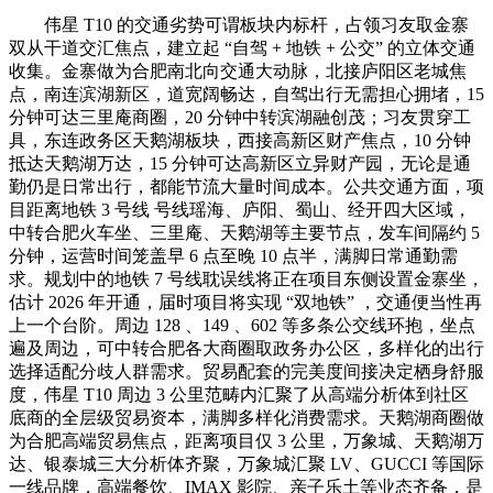
伟星 T10 的交通劣势可谓板块内标杆，占领习友取金寨
双从干道交汇焦点，建立起 “自驾 + 地铁 + 公交” 的立体交通
收集。金寨做为合肥南北向交通大动脉，北接庐阳区老城焦
点，南连滨湖新区，道宽阔畅达，自驾出行无需担心拥堵，15
分钟可达三里庵商圈，20 分钟中转滨湖融创茂；习友贯穿工
具，东连政务区天鹅湖板块，西接高新区财产焦点，10 分钟
抵达天鹅湖万达，15 分钟可达高新区立异财产园，无论是通
勤仍是日常出行，都能节流大量时间成本。公共交通方面，项
目距离地铁 3 号线 号线瑶海、庐阳、蜀山、经开四大区域，
中转合肥火车坐、三里庵、天鹅湖等主要节点，发车间隔约 5
分钟，运营时间笼盖早 6 点至晚 10 点半，满脚日常通勤需
求。规划中的地铁 7 号线耽误线将正在项目东侧设置金寨坐，
估计 2026 年开通，届时项目将实现 “双地铁” ，交通便当性再
上一个台阶。周边 128 、149 、602 等多条公交线环抱，坐点
遍及周边，可中转合肥各大商圈取政务办公区，多样化的出行
选择适配分歧人群需求。贸易配套的完美度间接决定栖身舒服
度，伟星 T10 周边 3 公里范畴内汇聚了从高端分析体到社区
底商的全层级贸易资本，满脚多样化消费需求。天鹅湖商圈做
为合肥高端贸易焦点，距离项目仅 3 公里，万象城、天鹅湖万
达、银泰城三大分析体齐聚，万象城汇聚 LV、GUCCI 等国际
一线品牌，高端餐饮、IMAX 影院、亲子乐土等业态齐备，是