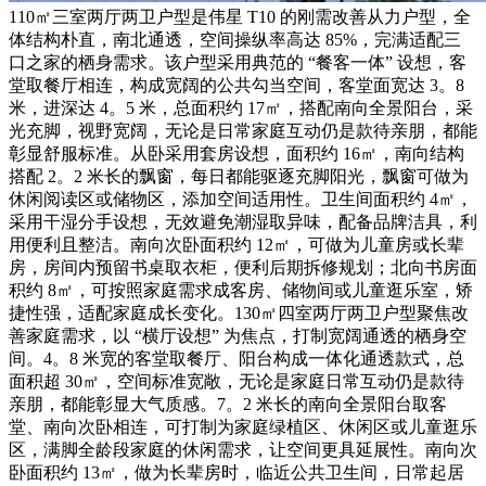
110㎡三室两厅两卫户型是伟星 T10 的刚需改善从力户型，全
体结构朴直，南北通透，空间操纵率高达 85%，完满适配三
口之家的栖身需求。该户型采用典范的 “餐客一体” 设想，客
堂取餐厅相连，构成宽阔的公共勾当空间，客堂面宽达 3。8
米，进深达 4。5 米，总面积约 17㎡，搭配南向全景阳台，采
光充脚，视野宽阔，无论是日常家庭互动仍是款待亲朋，都能
彰显舒服标准。从卧采用套房设想，面积约 16㎡，南向结构
搭配 2。2 米长的飘窗，每日都能驱逐充脚阳光，飘窗可做为
休闲阅读区或储物区，添加空间适用性。卫生间面积约 4㎡，
采用干湿分手设想，无效避免潮湿取异味，配备品牌洁具，利
用便利且整洁。南向次卧面积约 12㎡，可做为儿童房或长辈
房，房间内预留书桌取衣柜，便利后期拆修规划；北向书房面
积约 8㎡，可按照家庭需求成客房、储物间或儿童逛乐室，矫
捷性强，适配家庭成长变化。130㎡四室两厅两卫户型聚焦改
善家庭需求，以 “横厅设想” 为焦点，打制宽阔通透的栖身空
间。4。8 米宽的客堂取餐厅、阳台构成一体化通透款式，总
面积超 30㎡，空间标准宽敞，无论是家庭日常互动仍是款待
亲朋，都能彰显大气质感。7。2 米长的南向全景阳台取客
堂、南向次卧相连，可打制为家庭绿植区、休闲区或儿童逛乐
区，满脚全龄段家庭的休闲需求，让空间更具延展性。南向次
卧面积约 13㎡，做为长辈房时，临近公共卫生间，日常起居