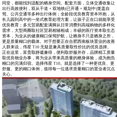
同堂，都能找到适配的栖身空间。配套方面，立体交通收集让
出行高效便利，双从干道 + 双地铁(已开通 + 规划中)笼盖自
驾、公共交通等多种出行体例；全龄段优良教育资本环抱，从
长儿园到高中的一坐式教育处理方案，让孩子正在口就能享受
优良教育；多元贸易配套满脚从日常消费到高端购物的多样化
需求，大型商圈取社区贸易相辅相成；丰硕的医疗资本取生态
资本，为业从的健康糊口保驾护航，让栖身不只是栖身之所，
更是质量糊口的载体。对于想要正在合肥西南板块置业的改善
人群来说，伟星 T10 无疑是兼具质量取性价比的优良选择。
正在这里，富贵取静谧兼得，便利取舒服并存，品牌精工质量
取优良物业办事，将为业从带来高质量的栖身体验，成为抱负
糊口的完满归宿。选择伟星 T10。就是选择了一种更优良、更
舒服、更的糊口体例，值得每一位逃求质量糊口的置业者沉点
关心。