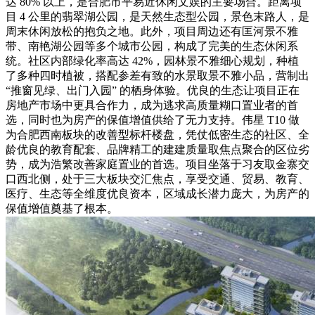
达 80% 以上，是合肥市平易近休闲文娱的主要场合。距离项
目 4 公里的翡翠湖公园，是天然生态型公园，景色末路人，是
周末休闲放松的抱负之地。此外，项目周边还有匡河景不雅
带、南艳湖公园等多个城市公园，构成了完美的生态休闲系
统。社区内部绿化率高达 42%，园林景不雅细心规划，种植
了多种四时植被，搭配参差有致的水景取景不雅小品，营制出
“推窗见绿、出门入园” 的栖身体验。优良的生态让项目正在
房地产市场中更具合作力，成为逃求高质量糊口置业者的首
选，同时也为房产的保值增值供给了无力支持。伟星 T10 做
为合肥西南板块的改善型标杆楼盘，凭仗低密生态的社区、全
龄优良的教育配套、品牌精工的建建质量取焦点聚合的区位劣
势，成为浩繁改善家庭置业的首选。项目坐落于习友取金寨交
口西北侧，处于三大板块交汇焦点，享受交通、贸易、教育、
医疗、生态等全维度优良资本，区域成长潜力庞大，为房产的
保值增值奠基了根本。