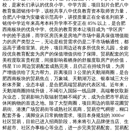
校，是家长们承认的优良小学。中学方面，项目划片合肥八中
教育集团铭传中学，该校共享八中优良教育资本取师资力量，
合肥八中做为安徽省示范高中，讲授质量正在全省名列前茅，
铭传中学近年来高考本科升学率不变正在 85% 以上，是合肥
西南板块的优良中学。优良的教育资本让项目成为 “学区房”
中的抢手选择，而学区房历来是房地产市场中最具保值增值能
力的房产类型之一，无论是租赁需求仍是二手市场畅通性，都
远高于通俗室第。此外，项目周边还有多所优良长儿园，全龄
段优良教育配套为房产的保值增值供给了保障。贸易配套的完
美程度取富贵程度，间接影响着栖身的舒服度取房产的价值，
伟星 T10 周边贸易配套成熟完美，且仍正在持续升级，为房
产增值供给了无力帮力。距离项目 3 公里的天鹅湖商圈，是合
肥西南板块的贸易焦点，万象城、天鹅湖万达、银泰城三大分
析体齐聚，业态丰硕，是合肥高端贸易的代表区域。近年来，
天鹅湖商圈持续升级，不竭引入国际一线品牌、高端餐饮取新
兴业态，贸易影响力取辐射范畴不竭扩大，成为合肥市平易近
休闲购物的首选之地。除了大型商圈，项目周边的翡翠花圃贸
易街、港澳广场贸易街等成熟社区底商，贸易空气稠密，糊口
配套齐备，满脚业从日常购物需求。项目本身规划的 3000㎡
社区贸易，目前已进入招商阶段，将来将引入品牌便当店、生
鲜超市、社区办事核心等业态，进一步完美贸易配套。贸易配