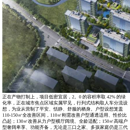
正在产物打制上，项目低密宜居，2。0 的容积率取 42% 的绿
化率，正在城市焦点区域实属罕见，行列式结构取人车分流设
想，为业从营制了平安、恬静、舒服的栖身。户型设想笼盖
110-150㎡全改善区间，110㎡刚需改善户型通透适用、性价比
凸起；130㎡改善从力户型横厅阔境、全龄适配；150㎡高端户
型奢阔卑享、功能齐备，无论是三口之家、多孩家庭仍是三代