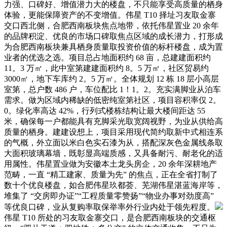
力强、口碑好、增值潜力大的楼盘，不只能享受高质量的栖身
体验，更能保障资产的不变增值。伟星 T10 择址习友取金寨
交口西北侧，合肥西南板块焦点地带，依托伟星置业 20 余年
的品牌积淀、优良的市场口碑取焦点区域的成长潜力，打形成
为合肥西南板块兼具栖身质量取投资价值的标杆楼盘，成为置
业者的优选之选。项目总占地面积约 68 亩，总建建面积约
11。3 万㎡，此中室第建建面积约 8。5 万㎡，社区贸易约
3000㎡，地下车库约 2。5 万㎡。全体规划 12 栋 18 层小高层
室第，总户数 486 户，车位配比 1！1。2。充实满脚业从泊车
需求。做为区域内稀缺的低密纯室第社区，项目容积率仅 2。
0。绿化率高达 42%，行列式楼栋结构让最大楼间距达 55
米，确保每一户都能具有充脚采光取宽阔视野，为业从供给高
质量的栖身。建建设想上，项目采用现代简约取新中式相连系
的气概，外立面以米白色实石漆为从，搭配深灰色金属线条取
大面积玻璃幕墙，既彰显高端质感，又具备耐污、耐老化的适
用属性。伟星置业做为安徽本土龙头房企，20 余年深耕地产
范畴，一直 “精工建家、质量为先” 的焦点，正在全省打制了
数十个优良楼盘，如合肥伟星玖都荟、芜湖伟星湛蓝海岸等，
堆集了 “交房即办证”“工程质量零赞扬”“物业办事对劲度高”
等优良口碑，业从复购率取保举率外行业内处于领先程度。
伟星 T10 所处的习友取金寨交口，是合肥西南板块的交通枢