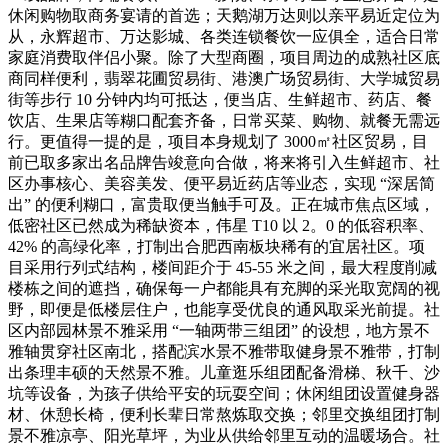
休闲购物取商务宴请的首选；天鹅湖万达则以亲平易近定位为
从，永辉超市、万达影城、各类连锁餐饮一应俱全，适合日常
家庭消费取伴侣小聚。除了大型商圈，项目周边的成熟社区底
商同样便利，翡翠花圃贸易街、港澳广场贸易街、大学城贸易
街等步行 10 分钟内均可抵达，便当店、生鲜超市、药店、餐
饮店、生果店等糊口配套齐备，日常买菜、购物、就餐无需远
行。更值得一提的是，项目本身规划了 3000㎡社区贸易，目
前已取多家出名品牌告竣意向合做，将来将引入生鲜超市、社
区办事核心、美容美发、便平易近药店等业态，实现 “深居简
出” 的便利糊口，富贵取便当触手可及。正在城市焦点区域，
低密社区已然成为稀缺资本，伟星 T10 以 2。0 的低容积率、
42% 的高绿化率，打制出合肥西南板块稀有的宜居社区。项
目采用行列式结构，楼间距介于 45-55 米之间，最大程度削减
楼栋之间的遮挡，确保每一户都能具有充脚的采光取宽阔的视
野，即便是低楼层住户，也能享受优良的通风取采光前提。社
区内部园林景不雅采用 “一轴两带三组团” 的设想，地方景不
雅轴贯穿社区南北，搭配滨水景不雅带取健身景不雅带，打制
出条理丰硕的天然景不雅。儿童逛乐组团配备滑梯、秋千、沙
坑等设备，为孩子供给平安的玩耍空间；休闲组团设置健身器
材、休憩长椅，便利长辈日常熬炼取交换；邻里交换组团打制
景不雅凉亭、阳光草坪，为业从供给邻里互动的温暖场合。社