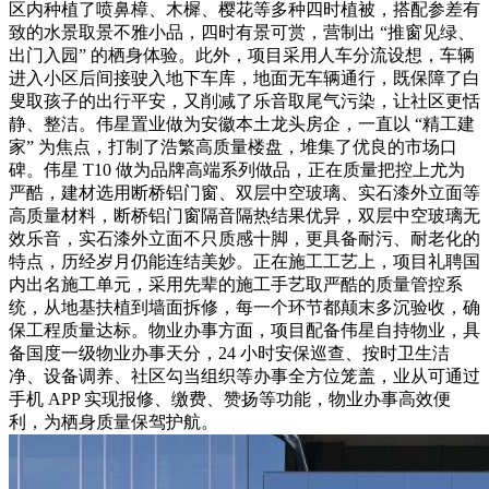
区内种植了喷鼻樟、木樨、樱花等多种四时植被，搭配参差有
致的水景取景不雅小品，四时有景可赏，营制出 “推窗见绿、
出门入园” 的栖身体验。此外，项目采用人车分流设想，车辆
进入小区后间接驶入地下车库，地面无车辆通行，既保障了白
叟取孩子的出行平安，又削减了乐音取尾气污染，让社区更恬
静、整洁。伟星置业做为安徽本土龙头房企，一直以 “精工建
家” 为焦点，打制了浩繁高质量楼盘，堆集了优良的市场口
碑。伟星 T10 做为品牌高端系列做品，正在质量把控上尤为
严酷，建材选用断桥铝门窗、双层中空玻璃、实石漆外立面等
高质量材料，断桥铝门窗隔音隔热结果优异，双层中空玻璃无
效乐音，实石漆外立面不只质感十脚，更具备耐污、耐老化的
特点，历经岁月仍能连结美妙。正在施工工艺上，项目礼聘国
内出名施工单元，采用先辈的施工手艺取严酷的质量管控系
统，从地基扶植到墙面拆修，每一个环节都颠末多沉验收，确
保工程质量达标。物业办事方面，项目配备伟星自持物业，具
备国度一级物业办事天分，24 小时安保巡查、按时卫生洁
净、设备调养、社区勾当组织等办事全方位笼盖，业从可通过
手机 APP 实现报修、缴费、赞扬等功能，物业办事高效便
利，为栖身质量保驾护航。