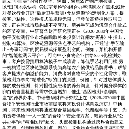
建立“小而美”的合作壁垒。例如，聚焦农产物产地检测，
以“田间地头快检+尝试室复检”的组合办事满脚农户需求;或针
对餐饮行业开辟“后厨卫生监测+食材溯源”的定制化方案，提
拔客户粘性。这种模式虽规模无限，但凭仗高矫捷性取强口
碑，正在区域市场构成不变客群。新兴手艺成为沉塑合作款式
的环节变量。中研普华财产研究院正在《2026-2030年中国食
物平安检测行业市场前瞻取将来投资计谋阐发演讲》中指出，
控制AI算法、区块链溯源等焦点手艺的机构，正通过“手艺输
出+办事订阅”的贸易模式拓展盈利空间。例如，某机构开辟
的“智能检测云平台”，可向中小食物企业供给SaaS化检测办
事，客户按需挪用算法模子生成演讲，降低手艺利用门槛;另
一机构通过区块链溯源系统为高端农产物供给品牌背书，帮帮
客户提拔产物溢价能力。消费者对食物平安的个性化需求，鞭
策检测办事向“精准化”标的目的演进。例如，针对过敏体质人
群的成分检测、针对慢性病患者的养分阐发、针对健身群体的
卵白质含量检测等需求快速增加，催生“基因检测+食物阐
发”的跨界办事。中研普华财产研究院正在《2026-2030年中国
食物平安检测行业市场前瞻取将来投资计谋阐发演讲》中预
测，将来检测机构将通过整合基因组学、代谢组学等手艺，为
消费者供给“一人一策”的食物平安处理方案，鞭策行业从“公
共办事”向“精准医疗”延长。头部检测机构通过跨界合做建立
生态圈，创制新增盈利点。例如，取食物企业结合开辟“平安