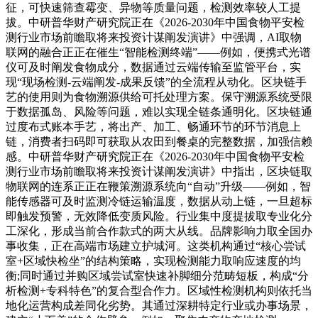
征，可快速筛查霉变、异物等质量问题，检测效率较人工提
拔。中研普华财产研究院正在《2026-2030年中国食物平安检
测行业市场前瞻取将来投资计谋阐发演讲》中强调，AI取物
联网的融合正正在催生“智能检测终端”——例如，便携式光谱
仪可及时阐发食物成分，数据通过云端传输至监管平台，实
现“现场检测-云端阐发-成果反馈”的全流程从动化。区块链手
艺的使用则为食物溯源供给可托处理方案。保守溯源系统受限
于数据孤岛、风险等问题，难以实现全链条通明化。区块链通
过度布式账本手艺，将出产、加工、畅通环节的环节消息上
链，消费者扫码即可获取从农田到餐桌的完整数据，加强信赖
感。中研普华财产研究院正在《2026-2030年中国食物平安检
测行业市场前瞻取将来投资计谋阐发演讲》中指出，区块链取
物联网的连系正正在鞭策溯源系统向“自动”升级——例如，智
能传感器可及时监测冷链运输温度，数据从动上链，一旦超标
即触发预警，无效降低变质风险。行业集中度提拔取专业化分
工深化，形成当前合作款式的两大从线。品牌影响力取全国办
事收集，正在高端市场建立护城河。这类机构通过“核心尝试
室+区域快检坐”的结构策略，实现检测能力取响应速度的均
衡;同时通过并购区域尝试室快速补脚细分范畴短板，构成“分
析检测+专科特色”的复合型合作力。区域性检测机构则依托当
地化运营构成差同化劣势。其通过深耕特定行业或办事场景，